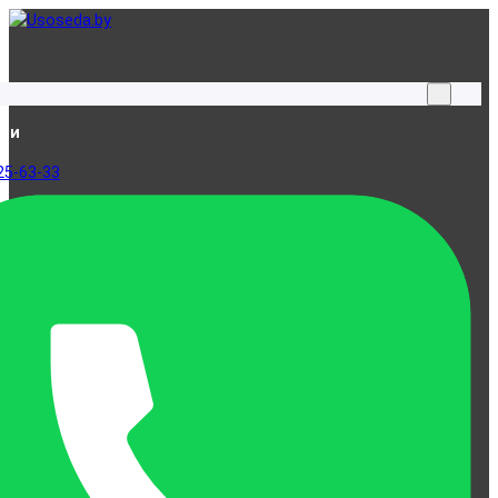
ами
25-63-33