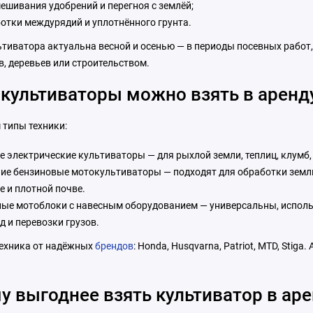
ешивания удобрений и перегноя с землёй;
отки междурядий и уплотнённого грунта.
тиватора актуальна весной и осенью — в периоды посевных работ, 
, деревьев или строительством.
 культиваторы можно взять в аренд
 типы техники:
е электрические культиваторы — для рыхлой земли, теплиц, клумб
ие бензиновые мотокультиваторы — подходят для обработки земли 
е и плотной почве.
ые мотоблоки с навесным оборудованием — универсальны, использ
д и перевозки грузов.
техника от надёжных
брендов
: Honda, Husqvarna, Patriot, MTD, Stig
у выгоднее взять культиватор в ар