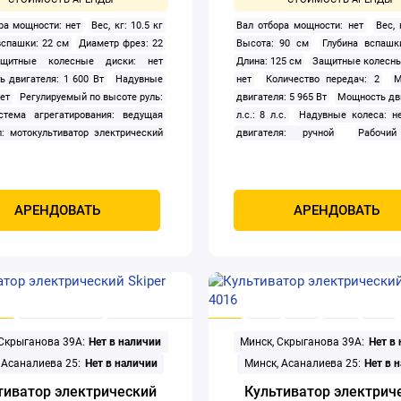
ра мощности: нет
Вес, кг: 10.5 кг
Вал отбора мощности: нет
Вес, 
вспашки: 22 см
Диаметр фрез: 22
Высота: 90 см
Глубина вспашк
ащитные колесные диски: нет
Длина: 125 см
Защитные колесны
 двигателя: 1 600 Вт
Надувные
нет
Количество передач: 2
М
ет
Регулируемый по высоте руль:
двигателя: 5 965 Вт
Мощность дв
стема агрегатирования: ведущая
л.с.: 8 л.с.
Надувные колеса: н
п: мотокультиватор электрический
двигателя: ручной
Рабочи
т
Ширина захвата (культивации):
двигателя: 212 см3
Регулир
высоте руль: да
Система агрегат
ведущая ось
Тип: мотокул
бензиновый
Тип двигателя вну
АРЕНДОВАТЬ
АРЕНДОВАТЬ
сгорания: четырехтактный
Тор
Установка навесного оборудов
Фара: нет
Ширина: 90 см
Ширина
(культивации): 30 — 85 см
 Скрыганова 39А:
Нет в наличии
Минск, Скрыганова 39А:
Нет в
 Асаналиева 25:
Нет в наличии
Минск, Асаналиева 25:
Нет в 
тиватор электрический
Культиватор электрич