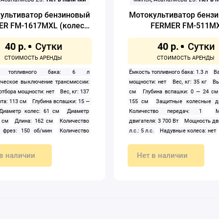
ультиватор бензиновый
Мотокультиватор бенз
ER FM-1617MXL (колеса
FERMER FM-511M
6.50-12)
40 р.
40 р.
ть топливного бака: 6 л
Ёмкость топливного бака: 1.3 л
В
ическое выключение трансмиссии:
мощности: нет
Вес, кг: 35 кг
Вы
отбора мощности: нет
Вес, кг: 137
см
Глубина вспашки: 0 — 24 см
та: 113 см
Глубина вспашки: 15 —
155 см
Защитные колесные д
Диаметр колес: 61 см
Диаметр
Количество передач: 1
М
 см
Длина: 162 см
Количество
двигателя: 3 700 Вт
Мощность дв
в фрез: 150 об/мин
Количество
л.с.: 5 л.с.
Надувные колеса: нет
 4
Мощность двигателя: 11 900 Вт
объём двигателя: 161 см3
Регу
ь двигателя в л.с.: 16 л.с.
по высоте руль: нет
в наличии
Нет в наличии
е колеса: да
Пуск двигателя:
агрегатирования: ведущая ос
Рабочий объём двигателя: 420 см3
мотокультиватор бензиновый
емый по высоте руль: да
Система
двигателя внутреннего сг
рования: ведущая ось, кронштейн
четырехтактный
Ширина: 56 см
облок бензиновый
Тип двигателя
захвата (культивации): 56 см
него сгорания: четырехтактный
: нет
Установка навесного