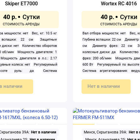
Skiper ET7000
Wortex RC 4016
40 р.
40 р.
ра мощности: нет
Вес, кг: 10.5 кг
Вал отбора мощности: нет
Вес, к
а вспашки: 22 см
Защитные
Глубина вспашки: 22 см
Диаметр 
 диски: нет
Количество оборотов
см
Диаметр фрез: 22 см
З
0 об/мин
Мощность двигателя: 1
колесные диски: да
Количество 
Мощность двигателя в л.с.: 2.17
фрез: 200 об/мин
Мощность двиг
увные колеса: нет
Регулируемый
600 Вт
Регулируемый по высоте 
соте руль: да
Система
Система агрегатирования: вед
ирования: ведущая ось
Тип:
Тип: мотокультиватор электр
тиватор электрический
Установка
Тормоз: нет
Установка н
в наличии
Нет в наличии
о оборудования: нет
Фара: нет
оборудования: нет
Цвет: красны
ахвата (культивации): 40 см
Ширина захвата (культивации): 40 
 Скрыганова 39А:
Нет в наличии
Минск, Скрыганова 39А:
Нет в
 Асаналиева 25:
Нет в наличии
Минск, Асаналиева 25:
Нет в 