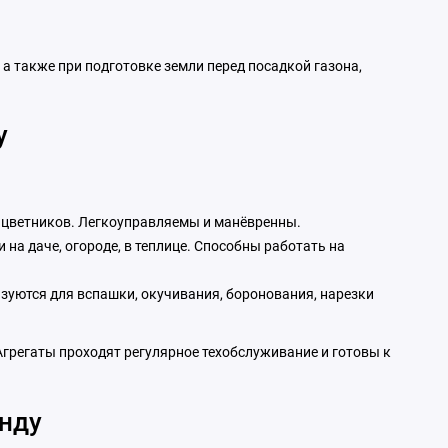
а также при подготовке земли перед посадкой газона,
у
, цветников. Легкоуправляемы и манёвренны.
на даче, огороде, в теплице. Способны работать на
уются для вспашки, окучивания, боронования, нарезки
a. Агрегаты проходят регулярное техобслуживание и готовы к
енду