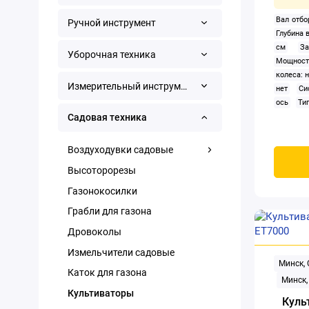
Вал отбо
Ручной инструмент
Глубина 
см
З
Уборочная техника
Мощность
колеса: н
Измерительный инструмент
нет
Си
ось
Ти
Фара: не
Садовая техника
45 см
Воздуходувки садовые
Высоторорезы
Газонокосилки
Грабли для газона
Дровоколы
Измельчители садовые
Минск,
Каток для газона
Минск,
Культиваторы
Куль