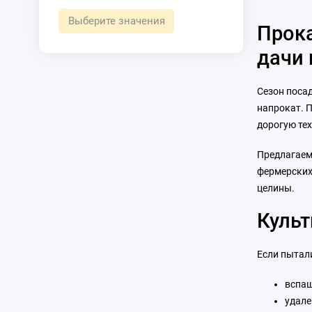
оборудов
Выберите значения
Прока
захвата 
дачи 
Сезон посад
напрокат. П
дорогую тех
Предлагаем
фермерских
целины.
Культ
Если пытал
вспаш
удале