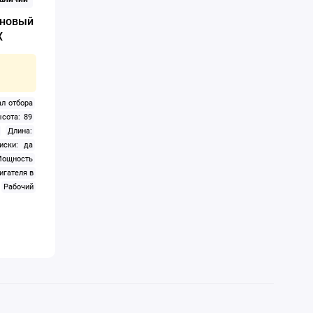
— 105 см
иновый
X
ал отбора
сота: 89
Длина:
иски: да
ощность
игателя в
Рабочий
лируемый
Система
ь
Тип:
Тип
орания:
Ширина