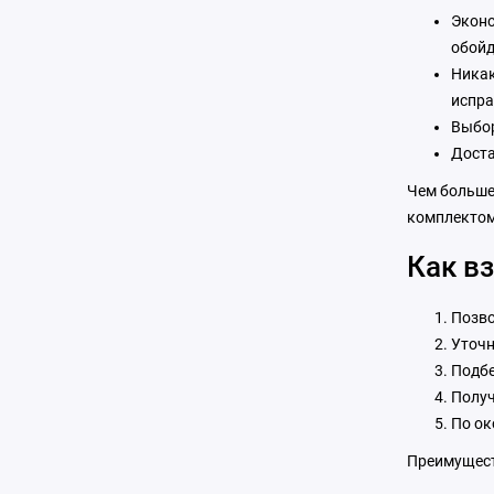
Эконо
обойд
Никак
испра
Выбор
Доста
Чем больше
комплектом:
Как вз
Позво
Уточн
Подбе
Получ
По ок
Преимущест