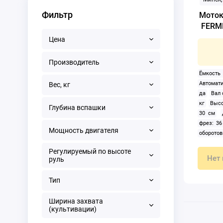
Фильтр
Моток
FERM
Цена
Производитель
Ёмкос
Автомат
Вес, кг
да
Вал 
кг
Высо
Глубина вспашки
30 см
фрез: 36
Мощность двигателя
оборото
передач:
Регулируемый по высоте
Мощност
Нет 
руль
Надувны
ручной
Тип
Регулиру
агрегати
Ширина захвата
Тип: мот
(культивации)
внутрен
Тормоз