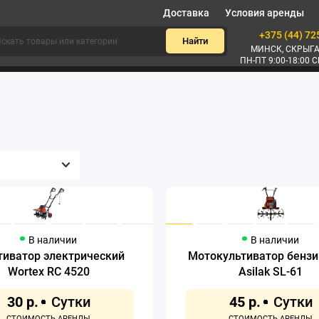
Доставка
Условия аренды
+375 (44) 72
Найти
МИНСК, СКРЫГА
ПН-ПТ 9:00-18:00 С
В наличии
В наличии
тиватор электрический
Мотокультиватор бенз
Wortex RC 4520
Asilak SL-61
30 р.
45 р.