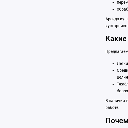
перем
обраб
Аренда куль
кустарников
Какие
Предлагаем
Лёгки
Средн
целин
Тяжёл
бороз
В наличии 
работе.
Почем