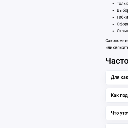
Тольк
Выбор
Гибки
Оформ
Отзыв
Сэкономьте 
или свяжите
Часто
Для как
Как под
Что уто