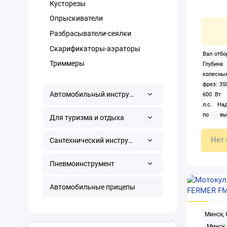
Кусторезы
Опрыскиватели
Разбрасыватели-сеялки
Скарификаторы-аэраторы
Вал отбо
Триммеры
Глубин
колесные
фрез: 35
Автомобильный инструмент
600 Вт
л.с.
Над
по вы
Для туризма и отдыха
агрегат
мотокуль
Нет 
Сантехнический инструмент
навесног
Ширина з
Пневмоинструмент
Автомобильные прицепы
Минск,
Минск,