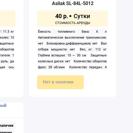
Asilak SL-84L-5012
40 р.
г: 11.3 кг
Ёмкость топливного бака: 6 л
колес: 15
Автоматическое выключение трансмиссии:
ащитные
нет
Блокировка дифференциала: нет
Вал
оборотов
отбора мощности: нет
Вес, кг: 112 кг
ателя: 1
Глубина вспашки: 15 — 30 см
Защитные
руль: да
колесные диски: нет
Количество оборотов
ущая ось
фрез: 28 об/мин
Количество передач: 4
ический
Мощность двигателя: 5 900 Вт
Мощность
авесного
двигателя в л.с.: 8 л.с.
Надувные колеса:
Нет в наличии
й, черный
да
Пуск двигателя: ручной
Рабочий
см
объём двигателя: 210 см3
Регулируемый
по высоте руль: да
Система
агрегатирования: ведущая ось, кронштейн
Тип: мотокультиватор бензиновый
Тип
двигателя внутреннего сгорания:
четырехтактный
Тормоз: нет
Установка
 наличии
навесного оборудования: да
Цвет:
красный
Ширина захвата (культивации): 85
наличии