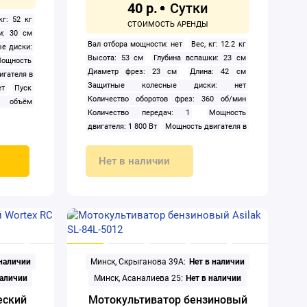
40 р.
кг: 52 кг
и: 30 см
Вал отбора мощности: нет
Вес, кг: 12.2 кг
е диски:
Высота: 53 см
Глубина вспашки: 23 см
ощность
Диаметр фрез: 23 см
Длина: 42 см
игателя в
Защитные колесные диски: нет
ет
Пуск
Количество оборотов фрез: 360 об/мин
й объём
Количество передач: 1
Мощность
уемый по
двигателя: 1 800 Вт
Мощность двигателя в
ирования:
л.с.: 2.41 л.с.
Надувные колеса: нет
ьтиватор
Регулируемый по высоте руль: нет
треннего
Нет в наличии
Система агрегатирования: ведущая ось
моз: нет
Тип: мотокультиватор электрический
ания: да
Установка навесного оборудования: нет
 захвата
Фара: нет
Ширина: 37.5 см
Ширина
захвата (культивации): 40 см
 наличии
Минск, Скрыганова 39А:
Нет в наличии
наличии
Минск, Асаналиева 25:
Нет в наличии
еский
Мотокультиватор бензиновый