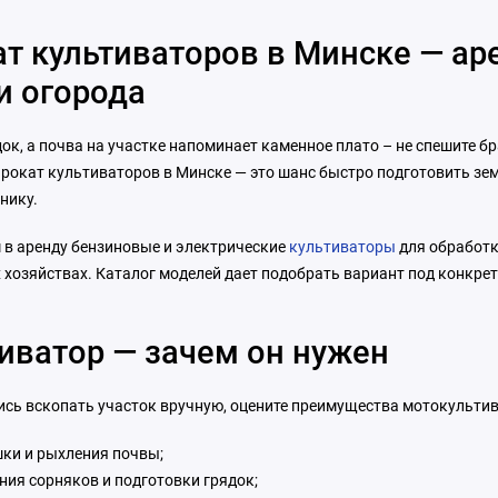
ания: да
Ширина: 98 см
Ширина
т культиваторов в Минске — ар
(культивации): 85 — 105 см
и огорода
ок, а почва на участке напоминает каменное плато – не спешите б
рокат культиваторов в Минске — это шанс быстро подготовить зем
нику.
 в аренду бензиновые и электрические
культиваторы
для обработк
 хозяйствах. Каталог моделей дает подобрать вариант под конкре
иватор — зачем он нужен
ись вскопать участок вручную, оцените преимущества мотокультив
ки и рыхления почвы;
ния сорняков и подготовки грядок;