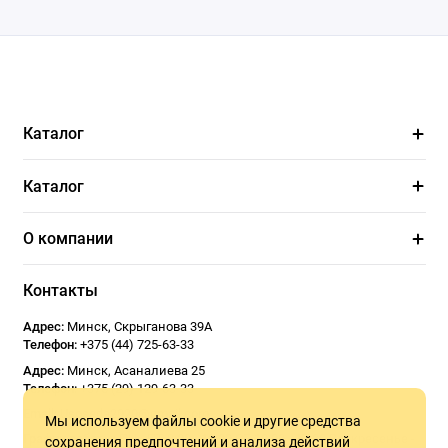
Каталог
Каталог
О компании
Контакты
Адрес:
Минск
,
Скрыганова 39А
Телефон:
+375 (44) 725-63-33
Адрес:
Минск
,
Асаналиева 25
Телефон:
+375 (29) 129-63-33
Email:
Usoseda2020@gmail.com
Мы используем файлы cookie и другие средства
График работы:
ПН - ПТ 9:00 - 18:00
СБ 10:00 - 17:00
Воскресенье -
сохранения предпочтений и анализа действий