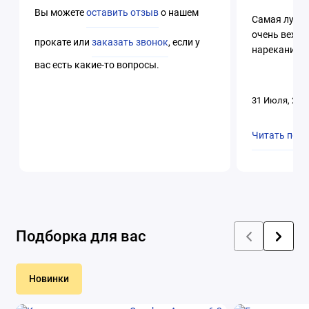
Вы можете
оставить отзыв
о нашем
Самая лучша
очень вежли
прокате или
заказать звонок
, если у
нареканий. 
вас есть какие-то вопросы.
31 Июля, 202
Читать пол
Подборка для вас
Новинки