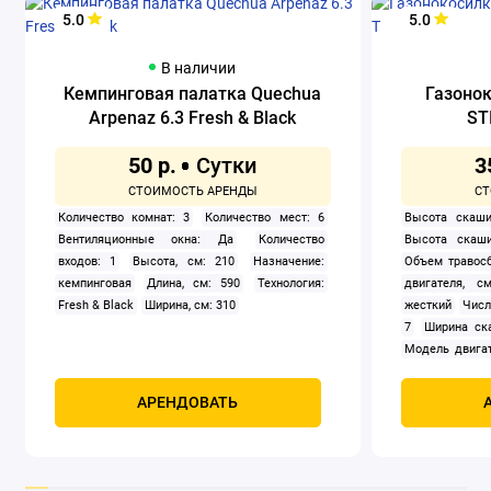
5.0
5.0
В наличии
Кемпинговая палатка Quechua
Газоно
Arpenaz 6.3 Fresh & Black
ST
50 р.
3
Количество комнат: 3
Количество мест: 6
Высота скаши
Вентиляционные окна: Да
Количество
Высота скаши
входов: 1
Высота, см: 210
Назначение:
Объем травосб
кемпинговая
Длина, см: 590
Технология:
двигателя, см
Fresh & Black
Ширина, см: 310
жесткий
Числ
7
Ширина ск
Модель двигат
задний
Само
Мощность, к
АРЕНДОВАТЬ
четырехтак
охлаждением