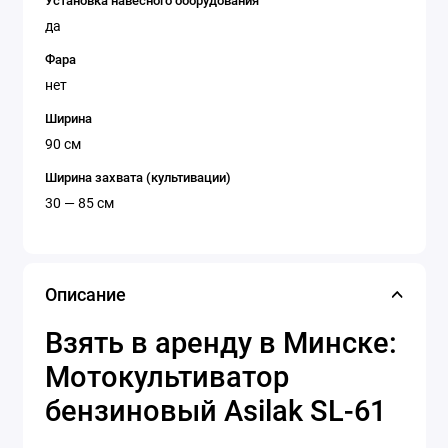
Установка навесного оборудования
да
Фара
нет
Ширина
90 см
Ширина захвата (культивации)
30 — 85 см
Описание
Взять в аренду в Минске:
Мотокультиватор
бензиновый Asilak SL-61