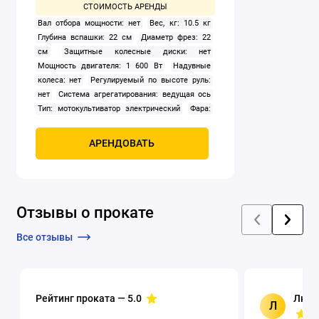
Вал отбора мощности: нет
Вес, кг: 10.5 кг
Глубина вспашки: 22 см
Диаметр фрез: 22
см
Защитные колесные диски: нет
Мощность двигателя: 1 600 Вт
Надувные
колеса: нет
Регулируемый по высоте руль:
нет
Система агрегатирования: ведущая ось
Тип: мотокультиватор электрический
Фара:
нет
Ширина захвата (культивации): 45 см
АРЕНДОВАТЬ
Отзывы о прокате
Все отзывы
Рейтинг проката —
5.0
Люци
Л