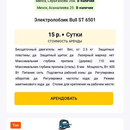
Минск, Скрыганова 39А:
В наличии
Минск, Асаналиева 25:
В наличии
Электроножницы
Электролобзик Bull ST 6501
Электропилы
15 р.
Электрорезы
Бесщеточный двигатель: нет
Вес, кг: 2.5 кг
Защитные
Электрорубанки
пластины: да
Защитный щиток: да
Лазерный маркер: нет
Максимальная глубина пропила (дерево): 110 мм
Показать все
Максимальная глубина пропила (сталь): 8 мм
Мощность, Вт: 600
Вт
Питание: сеть
Подсветка рабочей зоны: да
Регулировка
оборотов: да
Регулировка частоты хода: да
Режим
маятникового хода: да
Столик для крепления на рабочем месте:
нет
Тип корпуса: рукоятка-скоба
Частота ходов: 500 — 3 000
ход/мин
АРЕНДОВАТЬ
Топ