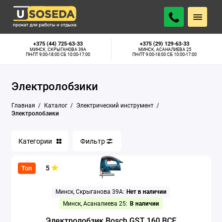
Аппараты для сварки труб
+375 (44) 725-63-33
+375 (29) 129-63-33
МИНСК, СКРЫГАНОВА 39А
МИНСК, АСАНАЛИЕВА 25
ПН-ПТ 9:00-18:00 СБ 10:00-17:00
ПН-ПТ 9:00-18:00 СБ 10:00-17:00
Бетономешалки
Электролобзики
Бетонорезы
Главная
Каталог
Электрический инструмент
Болгарки
Электролобзики
Бороздоделы
Категории
Фильтр
Глубинные вибраторы
5
Топ
Граверы
Минск, Скрыганова 39А:
Нет в наличии
Дрели алмазного сверления
Минск, Асаналиева 25:
В наличии
Дрели-миксеры
Электролобзик Bosch GST 160 BCE