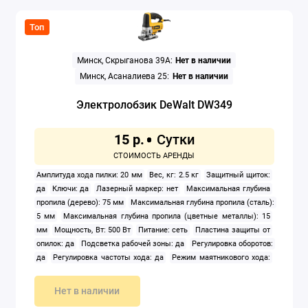
Топ
Минск, Скрыганова 39А:
Нет в наличии
Минск, Асаналиева 25:
Нет в наличии
Электролобзик DeWalt DW349
15 р.
Амплитуда хода пилки: 20 мм
Вес, кг: 2.5 кг
Защитный щиток:
да
Ключи: да
Лазерный маркер: нет
Максимальная глубина
пропила (дерево): 75 мм
Максимальная глубина пропила (сталь):
5 мм
Максимальная глубина пропила (цветные металлы): 15
мм
Мощность, Вт: 500 Вт
Питание: сеть
Пластина защиты от
опилок: да
Подсветка рабочей зоны: да
Регулировка оборотов:
да
Регулировка частоты хода: да
Режим маятникового хода:
да
Система быстрой замены пилок: да
Тип корпуса: рукоятка-
скоба
Частота ходов: 0 — 3 200 ход/мин
Нет в наличии