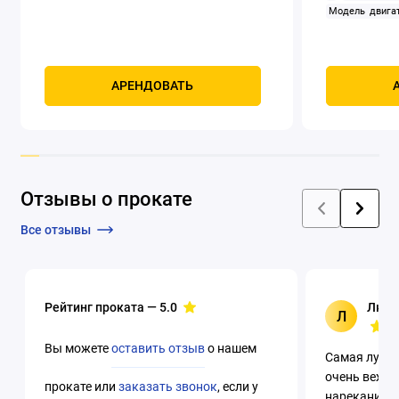
Модель двигат
задний
Само
Мощность, к
четырехтак
охлаждением
АРЕНДОВАТЬ
Отзывы о прокате
Все отзывы
Рейтинг проката —
5.0
Люци
Л
Вы можете
оставить отзыв
о нашем
Самая лучша
очень вежли
прокате или
заказать звонок
, если у
нареканий. 