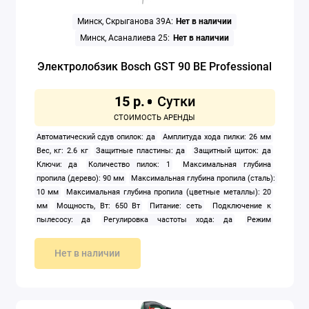
Минск, Скрыганова 39А:
Нет в наличии
Минск, Асаналиева 25:
Нет в наличии
Электролобзик Bosch GST 90 BE Professional
15 р.
Автоматический сдув опилок: да
Амплитуда хода пилки: 26 мм
Вес, кг: 2.6 кг
Защитные пластины: да
Защитный щиток: да
Ключи: да
Количество пилок: 1
Максимальная глубина
пропила (дерево): 90 мм
Максимальная глубина пропила (сталь):
10 мм
Максимальная глубина пропила (цветные металлы): 20
мм
Мощность, Вт: 650 Вт
Питание: сеть
Подключение к
пылесосу: да
Регулировка частоты хода: да
Режим
маятникового хода: да
Система быстрой замены пилок: да
Столик для крепления на рабочем месте: нет
Тип корпуса:
Нет в наличии
рукоятка-скоба
Частота ходов: 500 — 3 100 ход/мин