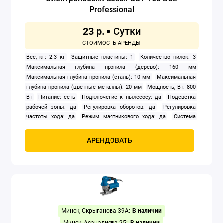
Professional
Заклепочники
23 р.
Клуппы
Вес, кг: 2.3 кг
Защитные пластины: 1
Количество пилок: 3
Компрессоры
Максимальная глубина пропила (дерево): 160 мм
Максимальная глубина пропила (сталь): 10 мм
Максимальная
Краскораспылители
глубина пропила (цветные металлы): 20 мм
Мощность, Вт: 800
Вт
Питание: сеть
Подключение к пылесосу: да
Подсветка
рабочей зоны: да
Регулировка оборотов: да
Регулировка
Мойки высокого давления
частоты хода: да
Режим маятникового хода: да
Система
быстрой замены пилок: да
Тип корпуса: рукоятка-скоба
Осушители воздуха
Частота ходов: 800 — 3 000 ход/мин
АРЕНДОВАТЬ
Отбойные молотки
Перфораторы
Прожекторы электрические
Минск, Скрыганова 39А:
В наличии
Сварочное оборудование
Минск, Асаналиева 25:
В наличии