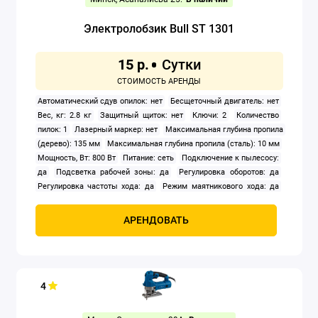
Электролобзик Bull ST 1301
Строительные пылесосы
Удлинители
15 р.
Установки алмазного бурения
Автоматический сдув опилок: нет
Бесщеточный двигатель: нет
Вес, кг: 2.8 кг
Защитный щиток: нет
Ключи: 2
Количество
Фены строительные
пилок: 1
Лазерный маркер: нет
Максимальная глубина пропила
(дерево): 135 мм
Максимальная глубина пропила (сталь): 10 мм
Фрезеры
Мощность, Вт: 800 Вт
Питание: сеть
Подключение к пылесосу:
да
Подсветка рабочей зоны: да
Регулировка оборотов: да
Регулировка частоты хода: да
Режим маятникового хода: да
Шлифовальные машины
Система быстрой замены пилок: нет
Тип корпуса: рукоятка-
скоба
Частота ходов: 800 — 2 600 ход/мин
Штроборезы
АРЕНДОВАТЬ
Электрические плиткорезы
Электролобзики
4
Электронасосы