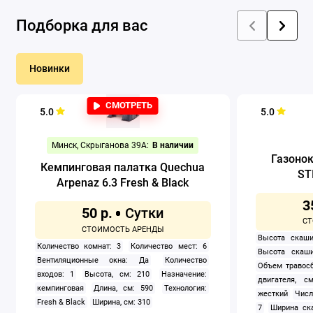
Подборка для вас
Новинки
СМОТРЕТЬ
5.0
5.0
Минск, Скрыганова 39А:
В наличии
Газоно
Кемпинговая палатка Quechua
ST
Arpenaz 6.3 Fresh & Black
3
50 р.
Высота скаши
Количество комнат: 3
Количество мест: 6
Высота скаши
Вентиляционные окна: Да
Количество
Объем травосб
входов: 1
Высота, см: 210
Назначение:
двигателя, см
кемпинговая
Длина, см: 590
Технология:
жесткий
Числ
Fresh & Black
Ширина, см: 310
7
Ширина ск