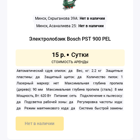
Минск, Скрыганова 39А:
Нет в наличии
Минск, Асаналиева 25:
Нет в наличии
Электролобзик Bosch PST 900 PEL
15 р.
Автоматический сдув опилок: да
Вес, кг: 2.2 кг
Защитные
пластины: да
Защитный щиток: да
Количество пилок: 1
Лазерный маркер: нет
Максимальная глубина пропила
(дерево): 90 мм
Максимальная глубина пропила (сталь): 8 мм
Мощность, Вт: 620 Вт
Питание: сеть
Подключение к пылесосу:
да
Подсветка рабочей зоны: да
Регулировка частоты хода:
да
Режим маятникового хода: да
Система быстрой замены
пилок: да
Тип корпуса: рукоятка-скоба
Частота ходов: 500 — 3
100 ход/мин
Нет в наличии