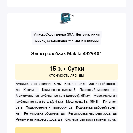
Минск, Скрыганова 39А:
Нет в наличии
Минск, Асаналиева 25:
Нет в наличии
Электролобзик Makita 4329KX1
15 р.
Амплитуда хода пилки: 18 мм
Вес, кг: 1.9 кг
Защитный щиток:
да
Ключи: 1
Количество пилок: 5
Лазерный маркер: нет
Максимальная глубина пропила (дерево): 65 мм
Максимальная
глубина пропила (сталь): 6 мм
Мощность, Вт: 450 Вт
Питание:
сеть
Подключение к пылесосу: да
Подсветка рабочей зоны:
нет
Регулировка оборотов: да
Регулировка частоты хода: да
Режим маятникового хода: да
Система быстрой замены пилок:
нет
Тип корпуса: рукоятка-скоба
Частота ходов: 500 — 3 100
ход/мин