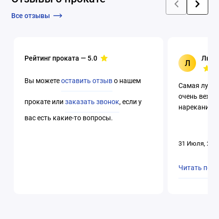
Все отзывы
Рейтинг проката —
5.0
Люци
Л
Вы можете
оставить отзыв
о нашем
Самая лучша
очень вежли
прокате или
заказать звонок
, если у
нареканий. 
вас есть какие-то вопросы.
31 Июля, 202
Читать пол