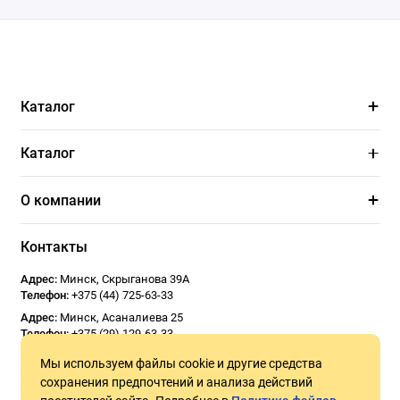
Каталог
Каталог
О компании
Контакты
Адрес:
Минск
,
Скрыганова 39А
Телефон:
+375 (44) 725-63-33
Адрес:
Минск
,
Асаналиева 25
Телефон:
+375 (29) 129-63-33
Email:
Usoseda2020@gmail.com
Мы используем файлы cookie и другие средства
График работы:
ПН - ПТ 9:00 - 18:00
СБ 10:00 - 17:00
Воскресенье -
сохранения предпочтений и анализа действий
Выходной