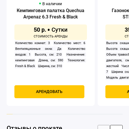
В наличии
Кемпинговая палатка Quechua
Газоно
Arpenaz 6.3 Fresh & Black
ST
50 р.
3
Количество комнат: 3
Количество мест: 6
Высота скаши
Вентиляционные окна: Да
Количество
Высота скаши
входов: 1
Высота, см: 210
Назначение:
Объем травосб
кемпинговая
Длина, см: 590
Технология:
двигателя, см
Fresh & Black
Ширина, см: 310
жесткий
Числ
7
Ширина ск
Модель двигат
задний
Само
Мощность, к
АРЕНДОВАТЬ
четырехтак
охлаждением
Отзывы о прокате