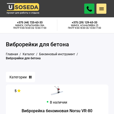
Бензопилы
+375 (44) 725-63-33
+375 (29) 129-63-33
МИНСК, СКРЫГАНОВА 39А
МИНСК, АСАНАЛИЕВА 25
ПН-ПТ 9:00-18:00 СБ 10:00-17:00
ПН-ПТ 9:00-18:00 СБ 10:00-17:00
Бензорезы
Виброрейки для бетона
Виброплиты
Главная
Каталог
Бензиновый инструмент
Виброрейки для бетона
Виброрейки для бетона
Воздуходувки
Категории
Газонокосилки бензиновые
Генераторы
5
Мотобуры
В наличии
Виброрейка бензиновая Norsu VR-80
Мотопомпы