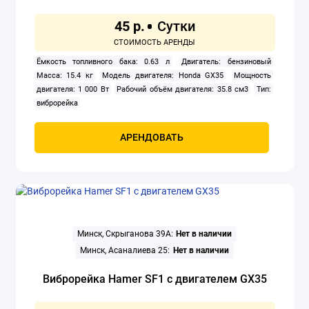
45 р.
Резчики швов
Скарификаторы-аэраторы бензиновые
Ёмкость топливного бака: 0.63 л
Двигатель: бензиновый
Масса: 15.4 кг
Модель двигателя: Honda GX35
Мощность
Триммеры бензиновые
двигателя: 1 000 Вт
Рабочий объём двигателя: 35.8 см3
Тип:
виброрейка
Показать все
АРЕНДОВАТЬ
Минск, Скрыганова 39А:
Нет в наличии
Минск, Асаналиева 25:
Нет в наличии
Виброрейка Hamer SF1 с двигателем GX35