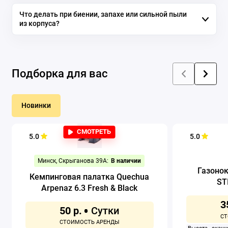
Что делать при биении, запахе или сильной пыли
из корпуса?
Подборка для вас
Новинки
СМОТРЕТЬ
5.0
5.0
Минск, Скрыганова 39А:
В наличии
Газоно
Кемпинговая палатка Quechua
ST
Arpenaz 6.3 Fresh & Black
3
50 р.