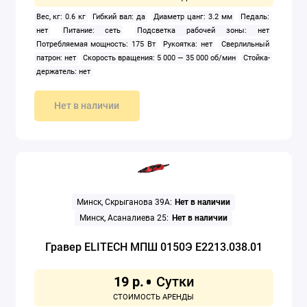
Вес, кг: 0.6 кг
Гибкий вал: да
Диаметр цанг: 3.2 мм
Педаль:
Строительные пылесосы
нет
Питание: сеть
Подсветка рабочей зоны: нет
Потребляемая мощность: 175 Вт
Рукоятка: нет
Сверлильный
Удлинители
патрон: нет
Скорость вращения: 5 000 — 35 000 об/мин
Стойка-
держатель: нет
Установки алмазного бурения
Нет в наличии
Фены строительные
Фрезеры
Шлифовальные машины
Минск, Скрыганова 39А:
Нет в наличии
Штроборезы
Минск, Асаналиева 25:
Нет в наличии
Электрические плиткорезы
Гравер ELITECH МПШ 0150Э E2213.038.01
Электролобзики
19 р.
Электронасосы