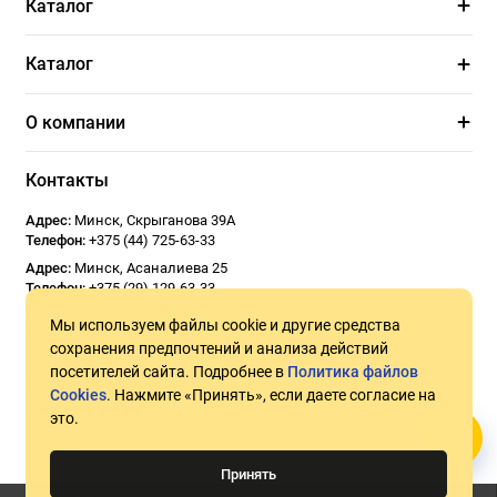
Каталог
Каталог
О компании
Контакты
Адрес:
Минск
,
Скрыганова 39А
Телефон:
+375 (44) 725-63-33
Адрес:
Минск
,
Асаналиева 25
Телефон:
+375 (29) 129-63-33
Email:
Usoseda2020@gmail.com
Мы используем файлы cookie и другие средства
График работы:
ПН - ПТ 9:00 - 18:00
СБ 10:00 - 17:00
Воскресенье -
сохранения предпочтений и анализа действий
Выходной
посетителей сайта. Подробнее в
Политика файлов
Cookies
. Нажмите «Принять», если даете согласие на
это.
Принять