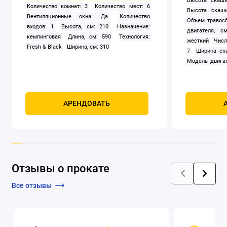
Высота скаши
Количество комнат: 3
Количество мест: 6
Высота скаши
Вентиляционные окна: Да
Количество
Объем травосб
входов: 1
Высота, см: 210
Назначение:
двигателя, см
кемпинговая
Длина, см: 590
Технология:
жесткий
Числ
Fresh & Black
Ширина, см: 310
7
Ширина ск
Модель двигат
задний
Само
Мощность, к
четырехтак
охлаждением
АРЕНДОВАТЬ
Отзывы о прокате
Все отзывы