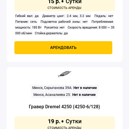
15 р.
Заклепочники
Гибкий вал: да
Диаметр цанг: 2.4 мм, 3.2 мм
Педаль: нет
Питание: сеть
Подсветка рабочей зоны: нет
Потребляемая
Клуппы
мощность: 185 Вт
Рукоятка: нет
Скорость вращения: 8 000 — 35
000 об/мин
Стойка-держатель: да
Компрессоры
АРЕНДОВАТЬ
Краскораспылители
Мойки высокого давления
Осушители воздуха
Минск, Скрыганова 39А:
Нет в наличии
Отбойные молотки
Минск, Асаналиева 25:
Нет в наличии
Перфораторы
Гравер Dremel 4250 (4250-6/128)
Прожекторы электрические
19 р.
Сварочное оборудование