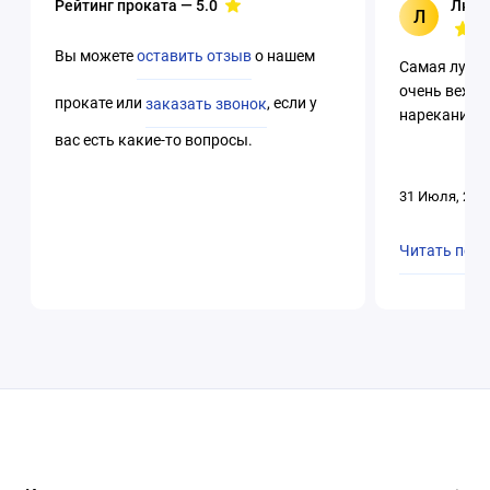
Рейтинг проката —
5.0
Люци
Л
Вы можете
оставить отзыв
о нашем
Самая лучша
очень вежли
прокате или
заказать звонок
, если у
нареканий. 
вас есть какие-то вопросы.
31 Июля, 202
Читать пол