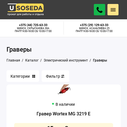
Аппараты для сварки труб
+375 (44) 725-63-33
+375 (29) 129-63-33
МИНСК, СКРЫГАНОВА 39А
МИНСК, АСАНАЛИЕВА 25
ПН-ПТ 9:00-18:00 СБ 10:00-17:00
ПН-ПТ 9:00-18:00 СБ 10:00-17:00
Бетономешалки
Граверы
Бетонорезы
Главная
Каталог
Электрический инструмент
Граверы
Болгарки
Бороздоделы
Категории
Фильтр
Глубинные вибраторы
Граверы
В наличии
Дрели алмазного сверления
Гравер Wortex MG 3219 E
Дрели-миксеры