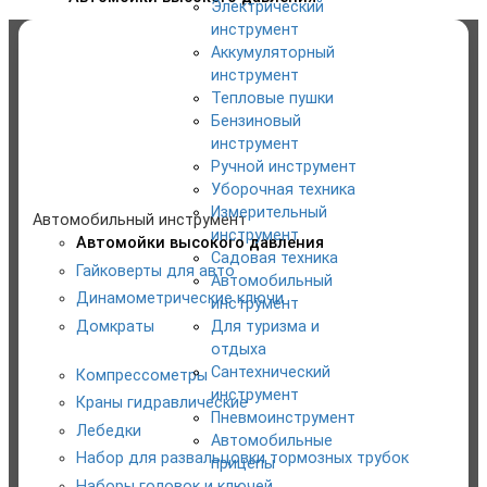
Электрический
инструмент
Категории
Аккумуляторный
инструмент
Тепловые пушки
Электрический инструмент
Бензиновый
инструмент
Аккумуляторный инструмент
Ручной инструмент
Уборочная техника
Тепловые пушки
Измерительный
Автомобильный инструмент
инструмент
Автомойки высокого давления
Бензиновый инструмент
Садовая техника
Гайковерты для авто
Автомобильный
Динамометрические ключи
инструмент
Ручной инструмент
Домкраты
Для туризма и
отдыха
Уборочная техника
Сантехнический
Компрессометры
инструмент
Краны гидравлические
Измерительный инструмент
Пневмоинструмент
Лебедки
Автомобильные
Садовая техника
Набор для развальцовки тормозных трубок
прицепы
Наборы головок и ключей