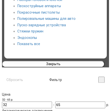
Автомобильный инструмент
Пескоструйные аппараты
Покрасочные пистолеты
Для туризма и отдыха
Полировальные машины для авто
Пуско-зарядные устройства
Сантехнический инструмент
Стяжки пружин
Пневмоинструмент
Эндоскопы
Показать все
Автомобильные прицепы
Закрыть
Сбросить
Фильтр
Цена
32
-
65
р.
-
р.
Автоматическое отключение