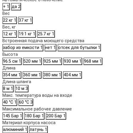
+
1
да
2
Вес
22 кг
1
37 кг
1
Вес, кг
12 кг
1
19.1 кг
1
25.7 кг
1
Встроенная подача моющего средства
забор из емкости
1
нет
1
отсек для бутылки
1
Высота
96.5 см
1
520 мм
1
925 мм
1
930 мм
1
968 мм
1
Длина
354 мм
1
360 мм
1
380 мм
1
404 мм
1
Длина шланга
8 м
1
10 м
3
Макс. температура воды на входе
40 °C
1
60 °C
3
Максимальное рабочее давление
145 Бар
1
180 Бар
1
200 Бар
1
Материал корпуса насоса
алюминий
1
латунь
1