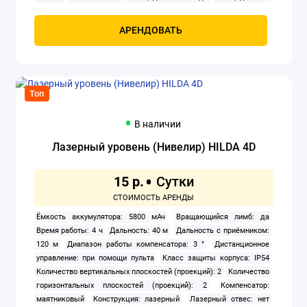
нет
Подсветка экрана: да
Рабочая температура: 0 — 40 °С
Разбивка на отрезки: нет
Расстояние в обход препятствий: нет
АРЕНДОВАТЬ
Резьба под штатив: нет
Ресурс батареи: 10 000 изм.
Сложение,
вычитание: да
Таймер: нет
Точность: 2 мм
Функции
Пифагора: да
Топ
В наличии
Лазерный уровень (Нивелир) HILDA 4D
15 р.
Ёмкость аккумулятора: 5800 мАч
Вращающийся лимб: да
Время работы: 4 ч
Дальность: 40 м
Дальность с приёмником:
120 м
Диапазон работы компенсатора: 3 °
Дистанционное
управление: при помощи пульта
Класс защиты корпуса: IP54
Количество вертикальных плоскостей (проекций): 2
Количество
горизонтальных плоскостей (проекций): 2
Компенсатор:
маятниковый
Конструкция: лазерный
Лазерный отвес: нет