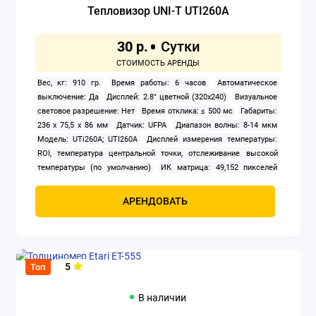
Тепловизор UNI-T UTI260A
30 р.
Вес, кг: 910 гр.
Время работы: 6 часов
Автоматическое
выключение: Да
Дисплей: 2.8" цветной (320х240)
Визуальное
световое разрешение: Нет
Время отклика: ≤ 500 мс
Габариты:
236 x 75,5 x 86 мм
Датчик: UFPA
Диапазон волны: 8-14 мкм
Модель: UTi260A; UTI260A
Дисплей измерения температуры:
ROI, температура центральной точки, отслеживание высокой
температуры (по умолчанию)
ИК матрица: 49,152 пикселей
(256х192)
Кнопки: 10 кнопок: питание, триггер изображения,
назад, кнопки направления (влево / вправо / вверх / вниз), SET,
АРЕНДОВАТЬ
воспроизведение, фонарик
Температурная чувствительность
(NETD): < 60mK
Фокусное расстояние: фиксированное
Передача данных: Интерфейс USB Type-C
Программное
обеспечение для ПК: Да
Пространственное разрешение (IFOV):
5
3,8mrad
Рабочая среда: 0 ° C ~ 50 ° C (32 °F ~ 122 °F), 10% ~ 95%
Топ
относительной влажности (без конденсации)
Размер пикселя:
12μm
Разрешения измерения: 0.1°C
Режим изображения:
В наличии
Тепловизор, PIP
Степень защиты: P65
Температурный