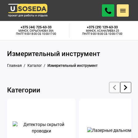
Детекторы скрытой проводки
+375 (44) 725-63-33
+375 (29) 129-63-33
МИНСК, СКРЫГАНОВА 39А
МИНСК, АСАНАЛИЕВА 25
ПН-ПТ 9:00-18:00 СБ 10:00-17:00
ПН-ПТ 9:00-18:00 СБ 10:00-17:00
Лазерные дальномеры
Измерительный инструмент
Нивелиры
Главная
Каталог
Измерительный инструмент
Пирометры
Тепловизоры
Категории
Толщиномеры
Показать все