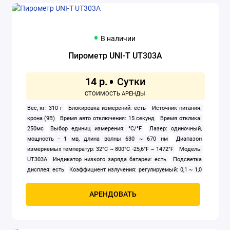
В наличии
Пирометр UNI-T UT303A
14 р.
Вес, кг: 310 г
Блокировка измерений: есть
Источник питания:
крона (9В)
Время авто отключения: 15 секунд
Время отклика:
250мс
Выбор единиц измерения: °С/°F
Лазер: одиночный,
мощность - 1 мв, длина волны 630 ~ 670 нм
Диапазон
измеряемых температур: 32°С ~ 800°С -25,6°F ~ 1472°F
Модель:
UT303A
Индикатор низкого заряда батареи: есть
Подсветка
дисплея: есть
Коэффициент излучения: регулируемый: 0,1 ~ 1,0
Разрешение: 0.1°C или 0.1°F
Отключение лазера: есть
Повторяемость: ±0.7°C или 0.7%
Погрешность измерений: ±1,5°С
АРЕНДОВАТЬ
или 1,5%
Показатель визирования: 30:1
Рабочий диапазон для
измерений: 8 мкм ~ 14 мкм
Размеры, см: 179 х 126,5 х 53 мм
Режимы измерений MAX/MIN/AVG/DIF: есть
Сигнал выхода за