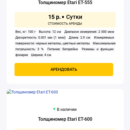
Толщиномер Etari ET-555
диапазон: Высокое усиление: -15 ° C ~ 150 ° C; Низкое усиление:
150 ° C ~ 400 ° C
Тип батарей питания: Литий-ионный аккумулятор
3,6В / 5000 мАч (тип 26650)
Точность измерения: ±2°С
Угол
15 р.
обзора FOV/Shortest Focal Length: 56° по горизонтали x 42° по
вертикали
Формат изображения: BMP
Хранение данных: SD-
карта
Хранение изображений: SD-карта (4 г)
Цветовая палитра:
Вес, кг: 100 г
Высота: 12 см
Диапазон измерения: 2 000 мкм
железно-красный, радужный, горячее белым, горячее красным,
Дискретность: 0.001 мм (1 мкм)
Длина: 2.9 см
Измеряемые
горячее черным, Лава, радужный высококонтрастный
Частота
поверхности: черные металлы, цветные металлы
Максимальная
обновления ИК картинки: <25 Гц
погрешность: 3 %
Питание: батарейки
Режимы и функции:
фонарик
Ширина: 4 см
АРЕНДОВАТЬ
В наличии
Толщиномер Etari ET-600