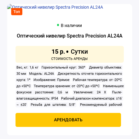
Топ
В наличии
Оптический нивелир Spectra Precision AL24A
15 р.
Вес, кг: 1,6 кг
Горизонтальный круг: 360º
Диаметр объектива:
30 мм
Модель: AL24A
Дискретность отсчета горизонтального
круга: 1º
Изображение: Прямое
Рабочая температура: от -20ºС
до +50ºC
Температура хранения: от -20ºС до +50ºC
Наименьшее
фокусное расстояние: 0,6 м
Увеличение: 24 X
Пыле-
влагозащищенность: IP54
Рабочий диапазон компенсатора: ±16′
~ ±20′
Резьба для штатива: 5/8"
Рекомендуемый рабочий
диапазон нивелира, м: до 50м с мм-шкалой, до 130м с Е-шкалой
Тип компенсатора: нитяной с воздушным демпфером
Точность
АРЕНДОВАТЬ
круглого уровня: 8′/2мм
Точность установки компенсатора: 0,5"
Точность, на 1 км двойного хода: ±2,0 мм
Угол поля зрения:
1º20′