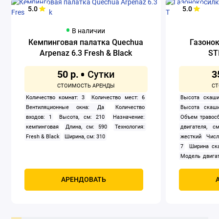
5.0
5.0
В наличии
Кемпинговая палатка Quechua
Газоно
Arpenaz 6.3 Fresh & Black
ST
50 р.
3
Количество комнат: 3
Количество мест: 6
Высота скаши
Вентиляционные окна: Да
Количество
Высота скаши
входов: 1
Высота, см: 210
Назначение:
Объем травосб
кемпинговая
Длина, см: 590
Технология:
двигателя, см
Fresh & Black
Ширина, см: 310
жесткий
Числ
7
Ширина ск
Модель двигат
задний
Само
Мощность, к
АРЕНДОВАТЬ
четырехтак
охлаждением