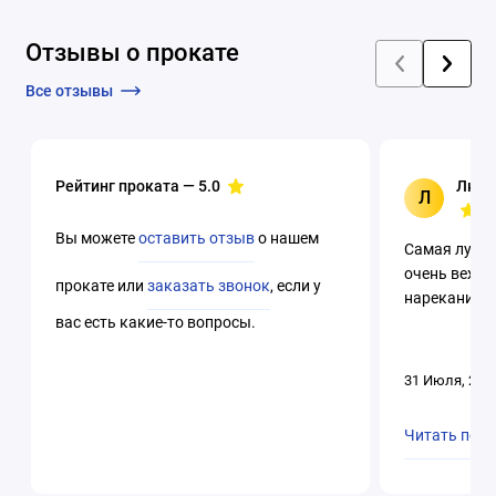
Отзывы о прокате
Все отзывы
Рейтинг проката —
5.0
Люци
Л
Вы можете
оставить отзыв
о нашем
Самая лучша
очень вежли
прокате или
заказать звонок
, если у
нареканий. 
вас есть какие-то вопросы.
31 Июля, 202
Читать пол