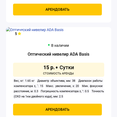
Питание: Li-ion
Построение: прямые линии, крест, круговая
линия
Пузырьковый уровень: нет
Работа в наклонном
АРЕНДОВАТЬ
положении: да
Регулировка наклона: нет
Регулируемые опоры:
да
Режим сканирования: нет
Резьба под штатив: да
Тип:
призменный
Точность: 2 мм/10 м
Угол развёртки
вертикального луча: 360 °
Угол развёртки горизонтального луча:
5
360 °
Цвет луча: зеленый
В наличии
Оптический нивелир ADA Basis
15 р.
Вес, кг: 1.65 кг
Диаметр объектива, мм: 38
Диапазон работы
компенсатора ±, ´: 15
Макс. увеличение, x: 20
Мин. фокусное
расстояние, м: 0.3
Погрешность компенсатора ±, ": 0.5
Точность
(СКО на 1км двойного хода), мм: 2.5
АРЕНДОВАТЬ