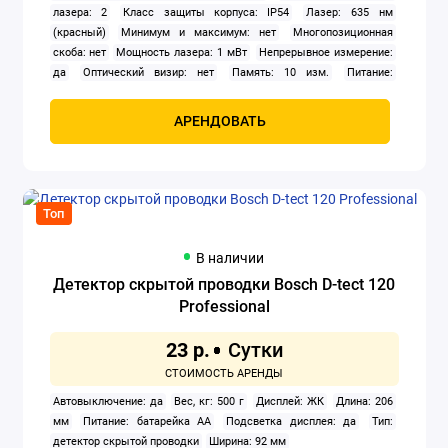
лазера: 2
Класс защиты корпуса: IP54
Лазер: 635 нм
(красный)
Минимум и максимум: нет
Многопозиционная
скоба: нет
Мощность лазера: 1 мВт
Непрерывное измерение:
да
Оптический визир: нет
Память: 10 изм.
Питание:
щелочные батарейки
Площадь и объём: да
Площадь стен: нет
Подсветка экрана: да
Рабочая температура: от -10 до +45 °С
АРЕНДОВАТЬ
Разбивка на отрезки: нет
Расстояние в обход препятствий: нет
Резьба под штатив: нет
Ресурс батареи: 5 000 изм.
Сложение,
вычитание: нет
Таймер: нет
Точность: 1.5 мм
Функции
Пифагора: да
Топ
В наличии
Детектор скрытой проводки Bosch D-tect 120
Professional
23 р.
Автовыключение: да
Вес, кг: 500 г
Дисплей: ЖК
Длина: 206
мм
Питание: батарейка AA
Подсветка дисплея: да
Тип:
детектор скрытой проводки
Ширина: 92 мм