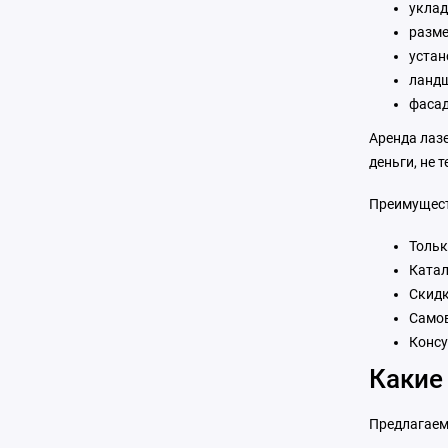
уклад
разме
устан
ландш
фасад
Аренда лазе
деньги, не 
Преимущест
Тольк
Катал
Скидк
Самов
Консу
Какие
Предлагаем