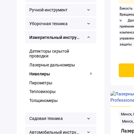
Ёмкост
Ручной инструмент
Вращающ
ч
Да
Уборочная техника
приёмни
компен
Измерительный инструмент
управле
защиты
вертика
Детекторы скрытой
проводки
Количес
(проекци
Лазерные дальномеры
Конструк
Нивелиры
нет
Пит
линии, кр
Пирометры
уровень
Тепловизоры
положени
Регули
Толщиномеры
сканиров
Тип: пр
Минск,
Угол раз
Садовая техника
Минск,
Угол раз
Цвет луч
Лазер
Автомобильный инструмент