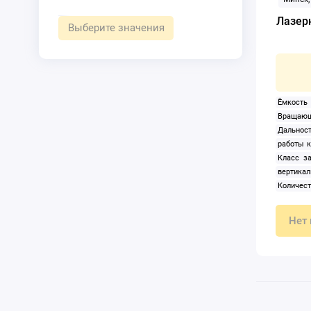
Лазер
Выберите значения
Ёмкост
Вращающ
Дальност
работы к
Класс за
вертика
Количес
(проекци
Лазерный
Нет 
Общее ко
3
Пита
линии, кр
уровень
положени
до +40
Регулир