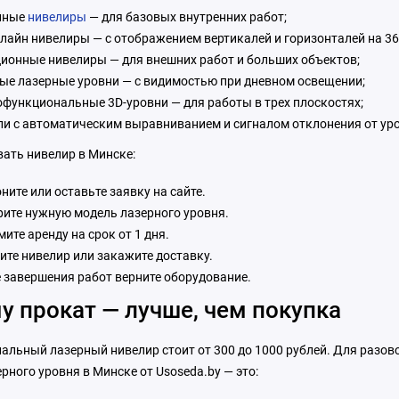
йные
нивелиры
— для базовых внутренних работ;
лайн нивелиры — с отображением вертикалей и горизонталей на 36
ионные нивелиры — для внешних работ и больших объектов;
ые лазерные уровни — с видимостью при дневном освещении;
функциональные 3D-уровни — для работы в трех плоскостях;
и с автоматическим выравниванием и сигналом отклонения от ур
вать нивелир в Минске:
ните или оставьте заявку на сайте.
ите нужную модель лазерного уровня.
ите аренду на срок от 1 дня.
ите нивелир или закажите доставку.
 завершения работ верните оборудование.
у прокат — лучше, чем покупка
альный лазерный нивелир стоит от 300 до 1000 рублей. Для разово
рного уровня в Минске от Usoseda.by — это: