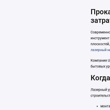
штатив: 1
Прока
мм/10 м
луча: 360
затра
луча: 360
Современно
инструмент
плоскостей
лазерный н
Компания Us
бытовых ур
Когда
Лазерный у
строительс
монта