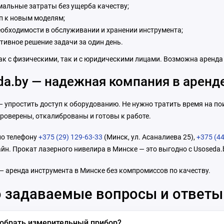
альные затраты без ущерба качеству;
п к новым моделям;
еобходимости в обслуживании и хранении инструмента;
тивное решение задачи за один день.
ак с физическими, так и с юридическими лицами. Возможна аренда 
da.by — надежная компания в аренд
 упростить доступ к оборудованию. Не нужно тратить время на поис
роверены, откалиброваны и готовы к работе.
по телефону
+375 (29) 129-63-33
(Минск, ул. Асаналиева 25),
+375 (44
йн. Прокат лазерного нивелира в Минске — это выгодно с Usoseda.
— аренда инструмента в Минске без компромиссов по качеству.
 задаваемые вопросы и ответы
добрать измерительный прибор?