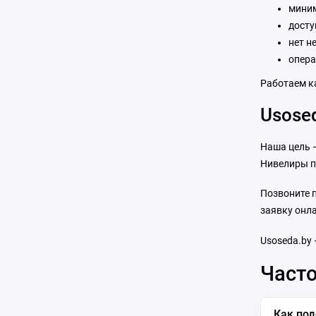
миним
досту
нет н
опера
Работаем к
Usose
Наша цель —
Нивелиры п
Позвоните 
заявку онла
Usoseda.by 
Часто
Как по