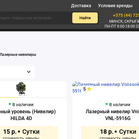
Доставка
Условия аренды
+375 (44) 72
Найти
МИНСК, СКРЫГА
ПН-ПТ 9:00-18:00 С
Лазерные нивелиры
5
В наличии
В наличии
ный уровень (Нивелир)
Лазерный нивелир Vni
HILDA 4D
VNL-5916G
15 р.
18 р.