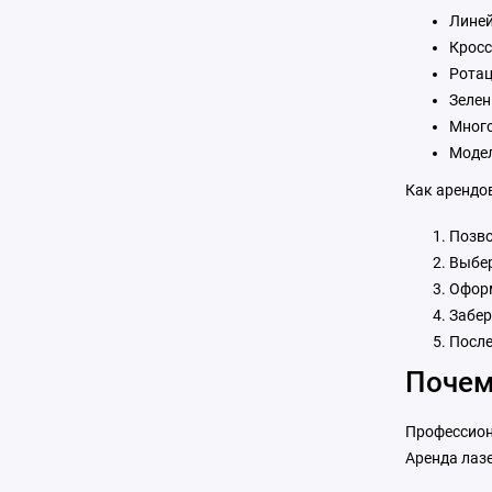
Лине
Кросс
Ротац
Зелен
Много
Модел
Как арендо
Позво
Выбер
Оформ
Забер
После
Почем
Профессион
Аренда лазе