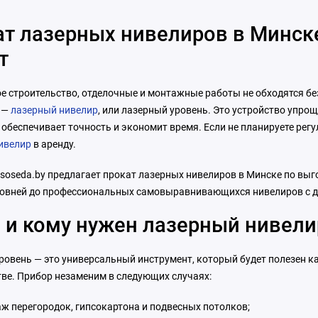
/4"
Тип: призменный
Точность: 2
т лазерных нивелиров в Минске
Угол развёртки вертикального
 °
Угол развёртки горизонтального
т
 °
Цвет луча: зеленый
е строительство, отделочные и монтажные работы не обходятся б
 —
лазерный нивелир
, или лазерный уровень. Это устройство упр
, обеспечивает точность и экономит время. Если не планируете ре
ивелир
в аренду.
oseda.by предлагает прокат лазерных нивелиров в Минске по выго
овней до профессиональных самовыравнивающихся нивелиров с да
 и кому нужен лазерный нивели
ровень — это универсальный инструмент, который будет полезен ка
тве. Прибор незаменим в следующих случаях:
ж перегородок, гипсокартона и подвесных потолков;