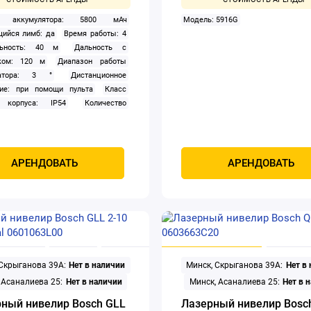
ь аккумулятора: 5800 мАч
Модель: 5916G
ийся лимб: да
Время работы: 4
льность: 40 м
Дальность с
ком: 120 м
Диапазон работы
сатора: 3 °
Дистанционное
ние: при помощи пульта
Класс
 корпуса: IP54
Количество
льных плоскостей (проекций): 2
тво горизонтальных плоскостей
й): 2
Компенсатор: маятниковый
ция: лазерный
Лазерный отвес:
АРЕНДОВАТЬ
АРЕНДОВАТЬ
ание: Li-ion
Построение: прямые
ест, круговая линия
Пузырьковый
: нет
Работа в наклонном
и: да
Регулировка наклона: нет
руемые опоры: да
Режим
ания: нет
Резьба под штатив: да
изменный
Точность: 2 мм/10 м
 Скрыганова 39А:
Нет в наличии
Минск, Скрыганова 39А:
Нет в
вёртки вертикального луча: 360 °
 Асаналиева 25:
Нет в наличии
Минск, Асаналиева 25:
Нет в 
вёртки горизонтального луча: 360 °
а: зеленый
ный нивелир Bosch GLL
Лазерный нивелир Bosc