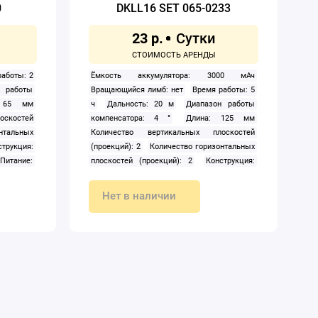
0
DKLL16 SET 065-0233
23 р.
аботы: 2
Ёмкость аккумулятора: 3000 мАч
н работы
Вращающийся лимб: нет
Время работы: 5
: 65 мм
ч
Дальность: 20 м
Диапазон работы
скостей
компенсатора: 4 °
Длина: 125 мм
нтальных
Количество вертикальных плоскостей
струкция:
(проекций): 2
Количество горизонтальных
Питание:
плоскостей (проекций): 2
Конструкция:
е: крест
лазерный
Напряжение, В: 4.5 В
абота в
Построение: прямые линии, крест, круговая
Нет в наличии
Рабочая
линия
Пузырьковый уровень: нет
Работа
улировка
в наклонном положении: да
Рабочая
оры: нет
температура: от -10 до +50 °С
Регулировка
зьба под
наклона: да
Регулируемые опоры: да
очность: 8
Режим сканирования: нет
Резьба под
кального
штатив: 5/8"
Тип: призменный
Точность: 3
нтального
мм/10 м
Угол развёртки вертикального
луча: 360 °
Угол развёртки горизонтального
луча: 360 °
Цвет луча: зеленый