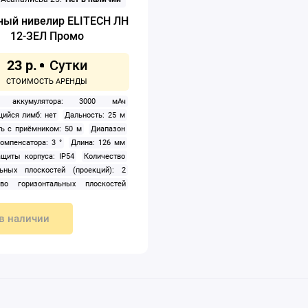
ный нивелир ELITECH ЛН
12-ЗЕЛ Промо
23 р.
ь аккумулятора: 3000 мАч
ийся лимб: нет
Дальность: 25 м
ь с приёмником: 50 м
Диапазон
омпенсатора: 3 °
Длина: 126 мм
щиты корпуса: IP54
Количество
льных плоскостей (проекций): 2
тво горизонтальных плоскостей
й): 1
Конструкция: лазерный
 отвес: нет
Напряжение, В: 3.7 В
в наличии
личество плоскостей (проекций):
ние: Li-ion
Построение: прямые
ест, круговая линия
Пузырьковый
: нет
Работа в наклонном
и: да
Рабочая температура: от -10
 °С
Регулировка наклона: нет
уемые опоры: нет
Резьба под