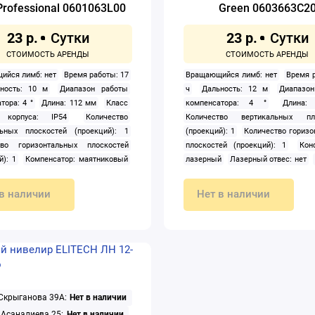
Professional 0601063L00
Green 0603663C2
23 р.
23 р.
ийся лимб: нет
Время работы: 17
Вращающийся лимб: нет
Время р
ность: 10 м
Диапазон работы
ч
Дальность: 12 м
Диапазо
тора: 4 °
Длина: 112 мм
Класс
компенсатора: 4 °
Длина
 корпуса: IP54
Количество
Количество вертикальных пло
льных плоскостей (проекций): 1
(проекций): 1
Количество горизо
тво горизонтальных плоскостей
плоскостей (проекций): 1
Кон
й): 1
Компенсатор: маятниковый
лазерный
Лазерный отвес: нет
ция: лазерный
Лазерный отвес:
щелочные батарейки
Построени
Питание: щелочные батарейки
Пузырьковый уровень: нет
Р
в наличии
Нет в наличии
ение: прямые линии, крест
наклонном положении: нет
овый уровень: нет
Работа в
температура: 5 — 40 °С
Рег
ном положении: да
Рабочая
наклона: нет
Регулируемые оп
ра: от -10 до +50 °С
Регулировка
Режим сканирования: нет
Ре
 нет
Регулируемые опоры: нет
штатив: 1/4"
Тип: призменный
Т
канирования: нет
Резьба под
мм/10 м
Угол развёртки верти
 1/4", 5/8"
Тип: призменный
луча: 85 °
Угол развёртки горизо
 Скрыганова 39А:
Нет в наличии
: 3 мм/10 м
Цвет: синий
Цвет
луча: 85 °
Цвет луча: зеленый
асный
 Асаналиева 25:
Нет в наличии