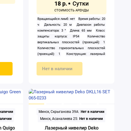
18 р.
Вращающийся лимб: нет
Время работы: 20
ч
Дальность: 20 м
Диапазон работы
компенсатора: 3 °
Длина: 65 мм
Класс
защиты корпуса: IP54
Количество
вертикальных плоскостей (проекций): 1
Количество горизонтальных плоскостей
(проекций): 1
Конструкция: лазерный
Лазерный отвес: нет
Питание: щелочные
батарейки
Построение: прямые линии,
Нет в наличии
крест
Пузырьковый уровень: нет
Работа
в наклонном положении: нет
Рабочая
температура: от -10 до +45 °С
Регулировка
наклона: нет
Регулируемые опоры: нет
Режим сканирования: нет
Резьба под
штатив: 1/4"
Тип: призменный
Точность: 2
мм/10 м
Цвет луча: красный
 наличии
Минск, Скрыганова 39А:
Нет в наличии
наличии
Минск, Асаналиева 25:
Нет в наличии
h Quigo
Лазерный нивелир Deko