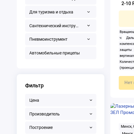
2-10 
Для туризма и отдыха
Сантехнический инструмент
Вращающ
ч
Даль
Пневмоинструмент
компенса
защиты
Автомобильные прицепы
вертика
Количес
(проекци
Конструк
нет
Нет 
Фильтр
Постро
Пузырьк
наклон
Цена
температу
наклона:
Производитель
Режим с
штатив:
Минск,
Построение
Точность
луча: кр
Минск,