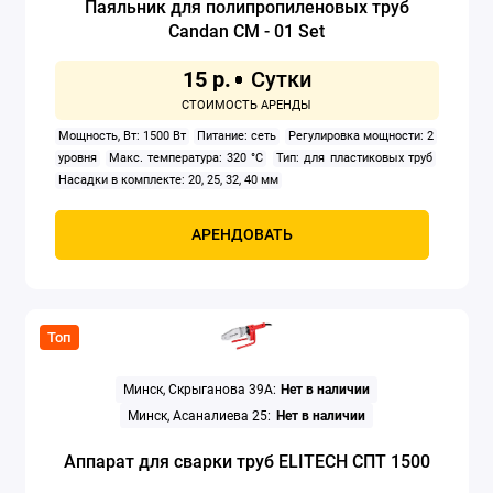
Паяльник для полипропиленовых труб
Candan CM - 01 Set
Строительные пылесосы
15 р.
Удлинители
Мощность, Вт: 1500 Вт
Питание: сеть
Регулировка мощности: 2
Установки алмазного бурения
уровня
Макс. температура: 320 °C
Тип: для пластиковых труб
Насадки в комплекте: 20, 25, 32, 40 мм
Фены строительные
АРЕНДОВАТЬ
Фрезеры
Шлифовальные машины
Топ
Штроборезы
Электрические плиткорезы
Минск, Скрыганова 39А:
Нет в наличии
Минск, Асаналиева 25:
Нет в наличии
Электролобзики
Аппарат для сварки труб ELITECH СПТ 1500
Электронасосы