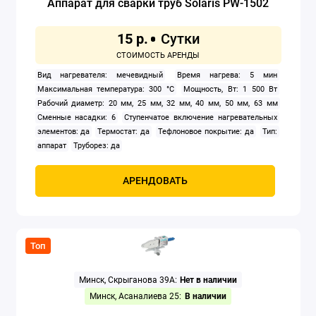
Аппарат для сварки труб Solaris PW-1502
Заклепочники
15 р.
Клуппы
Вид нагревателя: мечевидный
Время нагрева: 5 мин
Компрессоры
Максимальная температура: 300 °C
Мощность, Вт: 1 500 Вт
Рабочий диаметр: 20 мм, 25 мм, 32 мм, 40 мм, 50 мм, 63 мм
Сменные насадки: 6
Ступенчатое включение нагревательных
Краскораспылители
элементов: да
Термостат: да
Тефлоновое покрытие: да
Тип:
аппарат
Труборез: да
Мойки высокого давления
АРЕНДОВАТЬ
Осушители воздуха
Отбойные молотки
Топ
Перфораторы
Минск, Скрыганова 39А:
Нет в наличии
Прожекторы электрические
Минск, Асаналиева 25:
В наличии
Сварочное оборудование