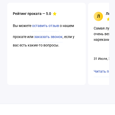
Рейтинг проката —
5.0
Люци
Л
Вы можете
оставить отзыв
о нашем
Самая лучша
очень вежли
прокате или
заказать звонок
, если у
нареканий. 
вас есть какие-то вопросы.
31 Июля, 202
Читать пол