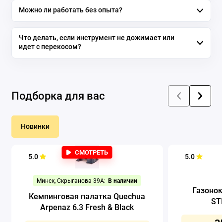
Можно ли работать без опыта?
Что делать, если инструмент не дожимает или
идет с перекосом?
Подборка для вас
Новинки
СМОТРЕТЬ
5.0
5.0
Минск, Скрыганова 39А:
В наличии
Газоно
Кемпинговая палатка Quechua
ST
Arpenaz 6.3 Fresh & Black