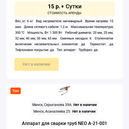
15 р.
Электроножницы
Вес, кг: 6 кг
Вид нагревателя: мечевидный
Время нагрева: 15
Электропилы
мин
Длина сетевого кабеля: 1.2 м
Максимальная температура:
300 °C
Мощность, Вт: 1 500 Вт
Рабочий диаметр: 20 мм, 25 мм,
Электрорезы
32 мм, 40 мм, 50 мм, 63 мм
Сменные насадки: 6
Ступенчатое
включение нагревательных элементов: да
Термостат: да
Тефлоновое покрытие: да
Тип: аппарат
Труборез: да
Электрорубанки
Показать все
Нет в наличии
Топ
Минск, Скрыганова 39А:
Нет в наличии
Минск, Асаналиева 25:
Нет в наличии
Аппарат для сварки труб NEO A-21-001