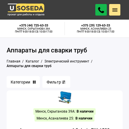
Аппараты для сварки труб
+375 (44) 725-63-33
+375 (29) 129-63-33
МИНСК, СКРЫГАНОВА 39А
МИНСК, АСАНАЛИЕВА 25
ПН-ПТ 9:00-18:00 СБ 10:00-17:00
ПН-ПТ 9:00-18:00 СБ 10:00-17:00
Бетономешалки
Аппараты для сварки труб
Бетонорезы
Главная
Каталог
Электрический инструмент
Болгарки
Аппараты для сварки труб
Бороздоделы
Категории
Фильтр
Глубинные вибраторы
Граверы
Минск, Скрыганова 39А:
В наличии
Дрели алмазного сверления
Минск, Асаналиева 25:
В наличии
Дрели-миксеры