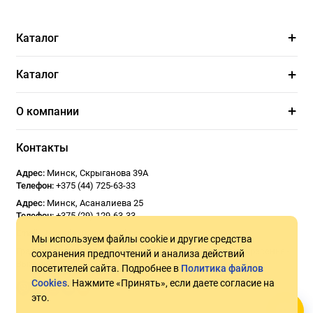
Каталог
Каталог
О компании
Контакты
Адрес:
Минск
,
Скрыганова 39А
Телефон:
+375 (44) 725-63-33
Адрес:
Минск
,
Асаналиева 25
Телефон:
+375 (29) 129-63-33
Email:
Usoseda2020@gmail.com
Мы используем файлы cookie и другие средства
График работы:
ПН - ПТ 9:00 - 18:00
СБ 10:00 - 17:00
Воскресенье -
сохранения предпочтений и анализа действий
Выходной
посетителей сайта. Подробнее в
Политика файлов
Cookies
. Нажмите «Принять», если даете согласие на
это.