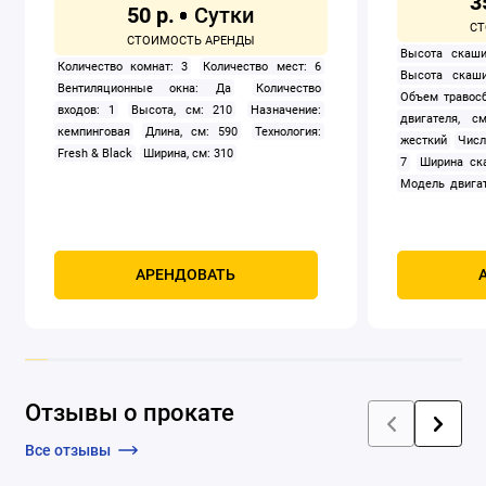
3
50 р.
Высота скаши
Количество комнат: 3
Количество мест: 6
Высота скаши
Вентиляционные окна: Да
Количество
Объем травосб
входов: 1
Высота, см: 210
Назначение:
двигателя, см
кемпинговая
Длина, см: 590
Технология:
жесткий
Числ
Fresh & Black
Ширина, см: 310
7
Ширина ск
Модель двигат
задний
Само
Мощность, к
четырехтак
охлаждением
АРЕНДОВАТЬ
Отзывы о прокате
Все отзывы