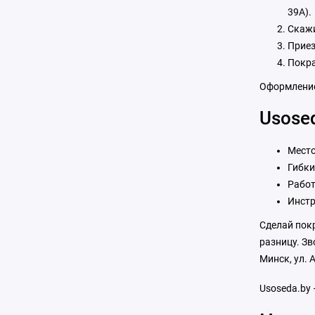
39А).
Скажи
Приез
Покра
Оформление
Usose
Место
Гибки
Работ
Инстр
Сделай покр
разницу. Зв
Минск, ул. 
Usoseda.by 