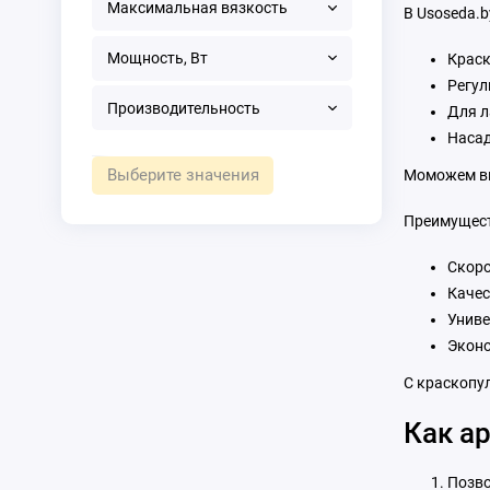
Максимальная вязкость
В Usoseda.
Мощность, Вт
Краск
Регул
Производительность
Для л
Насад
Выберите значения
Моможем вы
Преимущест
Скоро
Качес
Униве
Эконо
С краскопул
Как а
Позво