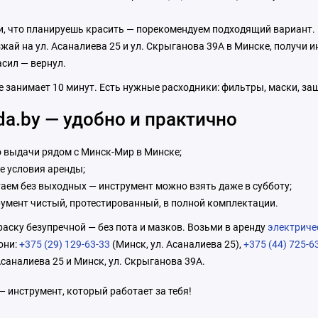
, что планируешь красить — порекомендуем подходящий вариант.
жай на ул. Асаналиева 25 и ул. Скрыганова 39А в Минске, получи и
сил — вернул.
 занимает 10 минут. Есть нужные расходники: фильтры, маски, за
da.by — удобно и практично
 выдачи рядом с Минск-Мир в Минске;
е условия аренды;
аем без выходных — инструмент можно взять даже в субботу;
умент чистый, протестированный, в полной комплектации.
аску безупречной — без пота и мазков. Возьми в аренду
электриче
они:
+375 (29) 129-63-33
(Минск, ул. Асаналиева 25),
+375 (44) 725-6
Асаналиева 25 и Минск, ул. Скрыганова 39А.
— инструмент, который работает за тебя!