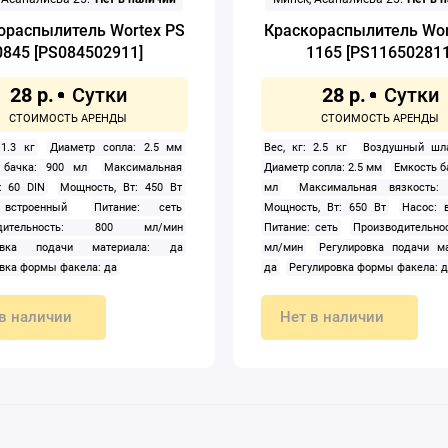
ораспылитель Wortex PS
Краскораспылитель Wor
0845 [PS084502911]
1165 [PS116502811
28 р.
28 р.
 1.3 кг
Диаметр сопла: 2.5 мм
Вес, кг: 2.5 кг
Воздушный шл
 бачка: 900 мл
Максимальная
Диаметр сопла: 2.5 мм
Емкость б
: 60 DIN
Мощность, Вт: 450 Вт
мл
Максимальная вязкость:
встроенный
Питание: сеть
Мощность, Вт: 650 Вт
Насос: 
одительность: 800 мл/мин
Питание: сеть
Производительнос
ровка подачи материала: да
мл/мин
Регулировка подачи ма
вка формы факела: да
да
Регулировка формы факела: д
в наличии
Нет в наличии