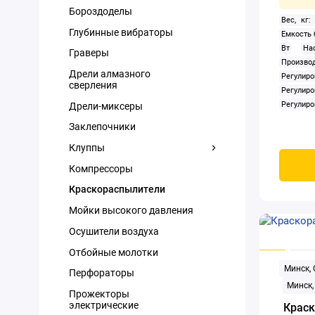
Бороздоделы
Вес, кг:
Глубинные вибраторы
Емкость 
Вт
На
Граверы
Произв
Дрели алмазного
Регули
сверления
Регули
Регулиро
Дрели-миксеры
Заклепочники
Клуппы
Компрессоры
Краскораспылители
Мойки высокого давления
Осушители воздуха
Отбойные молотки
Минск,
Перфораторы
Минск,
Прожекторы
электрические
Краск