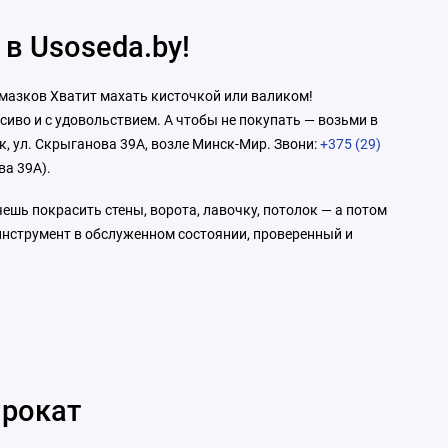
в Usoseda.by!
 мазков Хватит махать кисточкой или валиком!
сиво и с удовольствием. А чтобы не покупать — возьми в
ск, ул. Скрыганова 39А, возле Минск-Мир. Звони:
+375 (29)
ва 39А).
чешь покрасить стены, ворота, лавочку, потолок — а потом
 инструмент в обслуженном состоянии, проверенный и
прокат