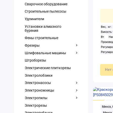
Сварочное оборудование
Строительные пылесосы
Удлинители
Установки алмазного
Вес, кг:
бурения
Емкость 
Вт
На
Фены строительные
Произв
Фрезеры
Регули
Регулиро
Шлифовальные машины
Штроборезы
Электрические плиткорезы
Нет 
Электролобзики
Электронасосы
Электроножницы
Электропилы
Электрорезы
Минск,
Электрорубанки
Минск,