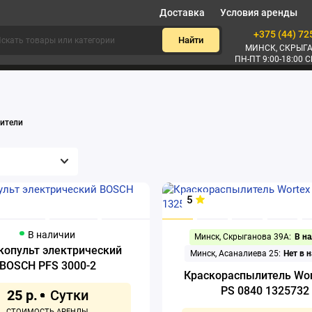
Доставка
Условия аренды
+375 (44) 72
Найти
МИНСК, СКРЫГА
ПН-ПТ 9:00-18:00 С
ители
5
В наличии
Минск, Скрыганова 39А:
В н
копульт электрический
Минск, Асаналиева 25:
Нет в 
BOSCH PFS 3000-2
Краскораспылитель Wor
PS 0840 1325732
25 р.