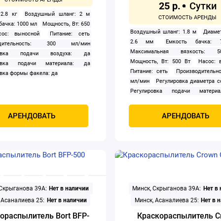
25 р.
 2.8 кг
Воздушный шланг: 2 м
бачка: 1000 мл
Мощность, Вт: 650
Воздушный шланг: 1.8 м
Диамет
сос: выносной
Питание: сеть
2.6 мм
Емкость бачка:
одительность: 300 мл/мин
Максимальная вязкость: 
ровка подачи воздуха: да
Мощность, Вт: 500 Вт
Насос: 
ровка подачи материала: да
Питание: сеть
Производительно
вка формы факела: да
мл/мин
Регулировка диаметра с
Регулировка подачи матери
Регулировка формы факела: да
АРЕНДОВАТЬ
АРЕНДОВАТЬ
 Скрыганова 39А:
Нет в наличии
Минск, Скрыганова 39А:
Нет в
 Асаналиева 25:
Нет в наличии
Минск, Асаналиева 25:
Нет в 
ораспылитель Bort BFP-
Краскораспылитель C