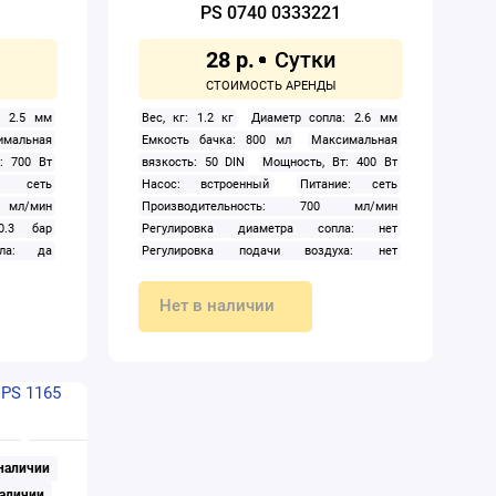
PS 0740 0333221
28 р.
: 2.5 мм
Вес, кг: 1.2 кг
Диаметр сопла: 2.6 мм
имальная
Емкость бачка: 800 мл
Максимальная
: 700 Вт
вязкость: 50 DIN
Мощность, Вт: 400 Вт
е: сеть
Насос: встроенный
Питание: сеть
 мл/мин
Производительность: 700 мл/мин
0.3 бар
Регулировка диаметра сопла: нет
ала: да
Регулировка подачи воздуха: нет
Регулировка подачи материала: да
Регулировка формы факела: да
Нет в наличии
 наличии
наличии