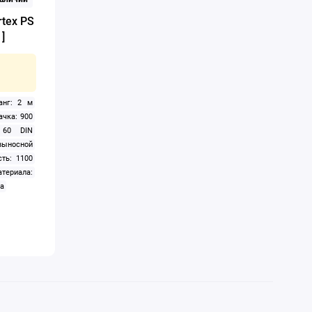
tex PS
]
анг: 2 м
ачка: 900
 60 DIN
выносной
ть: 1100
териала:
а