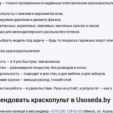
by — только проверенные и надёжные электрические краскораспыл
опульты с нижним и верхним бачком;
ируемое давление и диаметр факела;
атексных, акриловых, эмалевых, масляных красок и лаков;
ки для мелкодисперсного распыла без потеков.
брать модель под задачу — будь то покраска гаражных ворот или 
ва краскораспылителя:
сть — в 5 раз быстрее, чем валиком.
тво — равномерное покрытие, без разводов и полос.
рсальность — подходит и для стен, и для мебели, и для заборов.
мия краски — меньше расход, тонкий слой.
ьтом работа — в удовольствие. Рука не устаёт, а результат — как у
рендовать краскопульт в Usoseda.by
ни или напиши в мессенджер:
+375 (29) 129-63-33
(Минск, ул. Асана