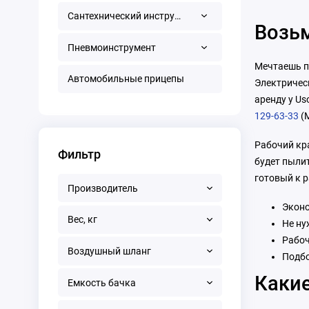
Сантехнический инструмент
Возьм
Пневмоинструмент
Мечтаешь по
Автомобильные прицепы
Электрическ
аренду у Us
129-63-33
(М
Рабочий кра
Фильтр
будет пылит
готовый к р
Производитель
Эконо
Вес, кг
Не ну
Рабоч
Воздушный шланг
Подбо
Какие
Емкость бачка