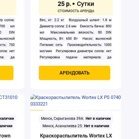
25 р.
р сопла:
Вес, кг: 2.2 кг
Воздушный шланг: 1.8 м
 700 мл
Диаметр сопла: 2.6 мм
Емкость бачка: 800
50 DIN
мл
Максимальная вязкость: 80 DIN
выносной
Мощность, Вт: 650 Вт
Насос: выносной
сть: 750
Питание: сеть
Производительность: 1000
опла: нет
мл/мин
Регулировка диаметра сопла: нет
ала: да
Регулировка подачи материала: да
Регулировка формы факела: да
АРЕНДОВАТЬ
 наличии
Минск, Скрыганова 39А:
Нет в наличии
наличии
Минск, Асаналиева 25:
Нет в наличии
rown
Краскораспылитель Wortex LX