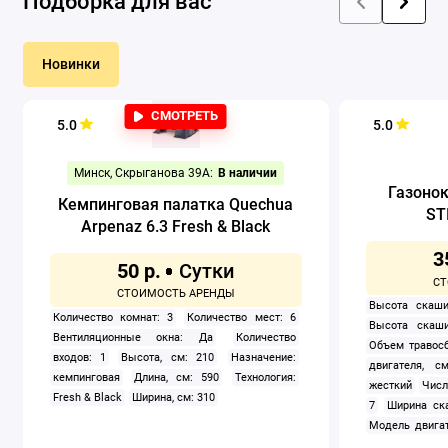
Подборка для вас
Новинки
СМОТРЕТЬ
5.0
5.0
Минск, Скрыганова 39А:
В наличии
Газоно
Кемпинговая палатка Quechua
ST
Arpenaz 6.3 Fresh & Black
3
50 р.
Высота скаши
Количество комнат: 3
Количество мест: 6
Высота скаши
Вентиляционные окна: Да
Количество
Объем травосб
входов: 1
Высота, см: 210
Назначение:
двигателя, см
кемпинговая
Длина, см: 590
Технология:
жесткий
Числ
Fresh & Black
Ширина, см: 310
7
Ширина ск
Модель двигат
задний
Само