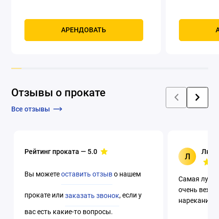
Мощность, к
четырехтак
охлаждением
АРЕНДОВАТЬ
Отзывы о прокате
Все отзывы
Рейтинг проката —
5.0
Люци
Л
Вы можете
оставить отзыв
о нашем
Самая лучша
очень вежли
прокате или
заказать звонок
, если у
нареканий. 
вас есть какие-то вопросы.