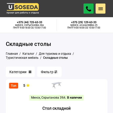
Байдарки
+375 (44) 725-63-33
+375 (29) 129-63-33
МИНСК, СКРЫГАНОВА 39А
МИНСК, АСАНАЛИЕВА 25
ПН-ПТ 9:00-18:00 СБ 10:00-17:00
ПН-ПТ 9:00-18:00 СБ 10:00-17:00
Газовые плиты
Складные столы
Гамаки
Главная
Каталог
Для туризма и отдыха
Костровые чаши
Туристическая мебель
Складные столы
Мангалы
Категории
Фильтр
Музыкальные колонки
5
Топ
Освещение
Минск, Скрыганова 39А:
В наличии
Палатки
Стол складной
Походный душ