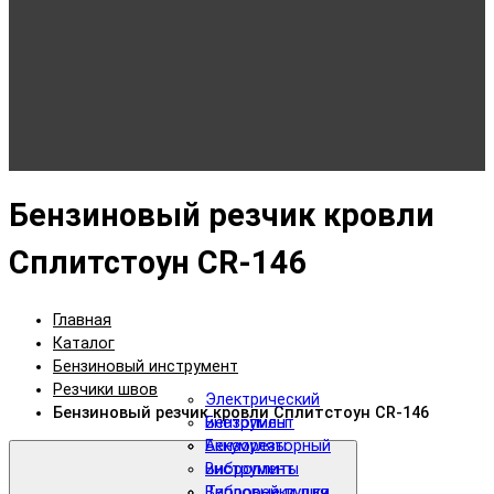
Бензиновый резчик кровли
Сплитстоун CR-146
Главная
Каталог
Бензиновый инструмент
Резчики швов
Электрический
Бензиновый резчик кровли Сплитстоун CR-146
инструмент
Бензопилы
Аккумуляторный
Бензорезы
инструмент
Виброплиты
Тепловые пушки
Виброрейки для