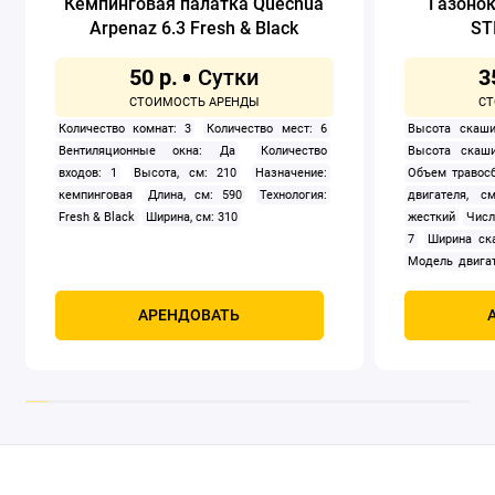
Кемпинговая палатка Quechua
Газоно
Arpenaz 6.3 Fresh & Black
ST
50 р.
3
Количество комнат: 3
Количество мест: 6
Высота скаши
Вентиляционные окна: Да
Количество
Высота скаши
входов: 1
Высота, см: 210
Назначение:
Объем травосб
кемпинговая
Длина, см: 590
Технология:
двигателя, см
Fresh & Black
Ширина, см: 310
жесткий
Числ
7
Ширина ск
Модель двигат
задний
Само
Мощность, к
АРЕНДОВАТЬ
четырехтак
охлаждением