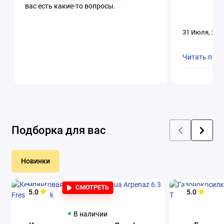
вас есть какие-то вопросы.
31 Июля, 202
Читать пол
Подборка для вас
Новинки
СМОТРЕТЬ
5.0
5.0
В наличии