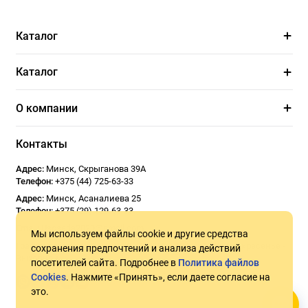
Каталог
Каталог
О компании
Контакты
Адрес:
Минск
,
Скрыганова 39А
Телефон:
+375 (44) 725-63-33
Адрес:
Минск
,
Асаналиева 25
Телефон:
+375 (29) 129-63-33
Email:
Usoseda2020@gmail.com
Мы используем файлы cookie и другие средства
График работы:
ПН - ПТ 9:00 - 18:00
СБ 10:00 - 17:00
Воскресенье -
сохранения предпочтений и анализа действий
Выходной
посетителей сайта. Подробнее в
Политика файлов
Cookies
. Нажмите «Принять», если даете согласие на
это.