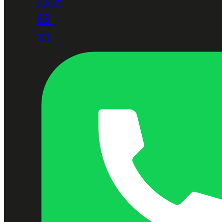
63-
33