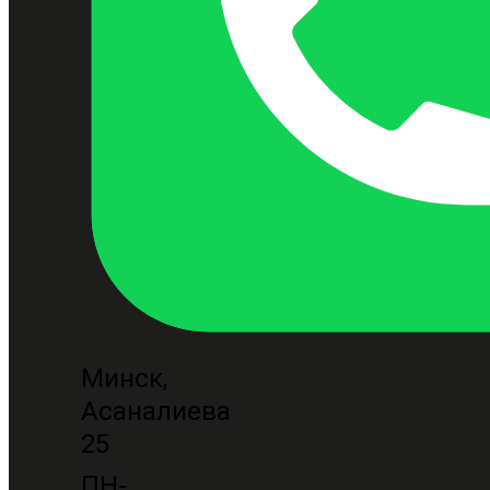
Минск,
Асаналиева
25
ПН-