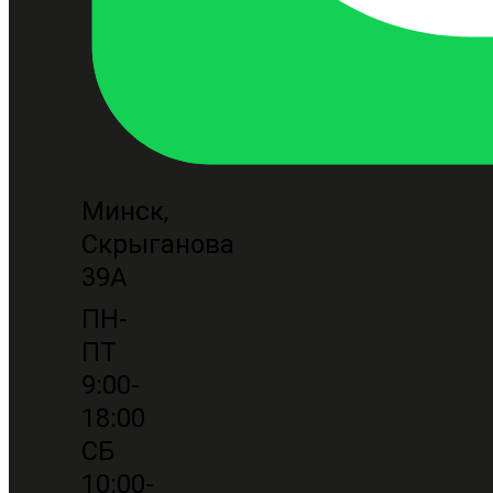
Минск,
Скрыганова
39А
ПН-
ПТ
9:00-
18:00
СБ
10:00-