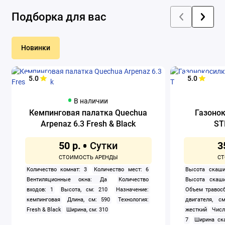
Подборка для вас
Новинки
5.0
5.0
В наличии
Кемпинговая палатка Quechua
Газоно
Arpenaz 6.3 Fresh & Black
ST
50 р.
3
Количество комнат: 3
Количество мест: 6
Высота скаши
Вентиляционные окна: Да
Количество
Высота скаши
входов: 1
Высота, см: 210
Назначение:
Объем травосб
кемпинговая
Длина, см: 590
Технология:
двигателя, см
Fresh & Black
Ширина, см: 310
жесткий
Числ
7
Ширина ск