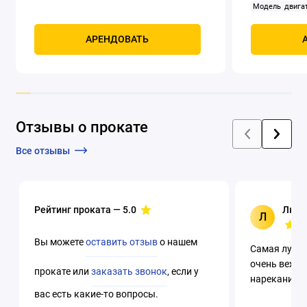
Модель двигат
задний
Само
Мощность, к
АРЕНДОВАТЬ
четырехтак
охлаждением
Отзывы о прокате
Все отзывы
Рейтинг проката —
5.0
Люци
Л
Вы можете
оставить отзыв
о нашем
Самая лучша
очень вежли
прокате или
заказать звонок
, если у
нареканий. 
вас есть какие-то вопросы.