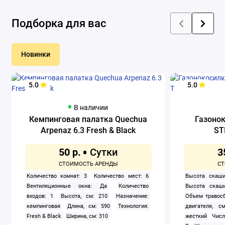
Подборка для вас
Новинки
5.0
5.0
В наличии
Кемпинговая палатка Quechua
Газоно
Arpenaz 6.3 Fresh & Black
ST
50 р.
3
Количество комнат: 3
Количество мест: 6
Высота скаши
Вентиляционные окна: Да
Количество
Высота скаши
входов: 1
Высота, см: 210
Назначение:
Объем травосб
кемпинговая
Длина, см: 590
Технология:
двигателя, см
Fresh & Black
Ширина, см: 310
жесткий
Числ