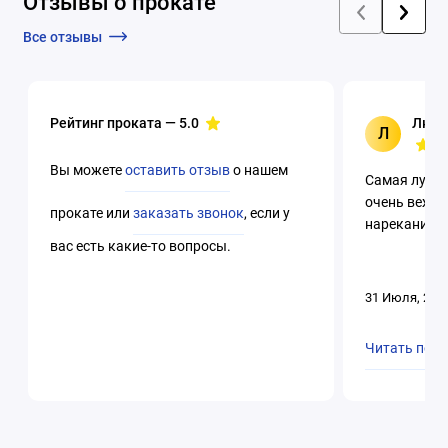
Отзывы о прокате
Все отзывы
Рейтинг проката —
5.0
Люци
Л
Вы можете
оставить отзыв
о нашем
Самая лучша
очень вежли
прокате или
заказать звонок
, если у
нареканий. 
вас есть какие-то вопросы.
31 Июля, 202
Читать пол