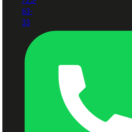
63-
33