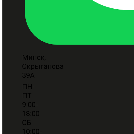
Минск,
Скрыганова
39А
ПН-
ПТ
9:00-
18:00
СБ
10:00-