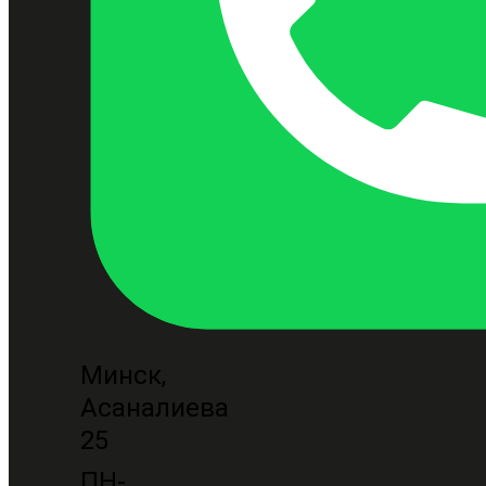
Минск,
Асаналиева
25
ПН-