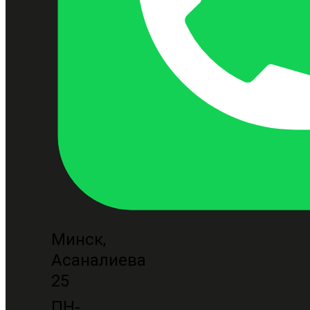
Минск,
Асаналиева
25
ПН-