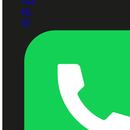
63-
33