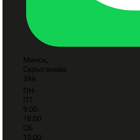
Минск,
Скрыганова
39А
ПН-
ПТ
9:00-
18:00
СБ
10:00-