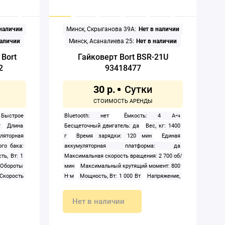
Уровень
Ультрафиолетовая лампа: нет
Уровень
тки: НЕРА
шума: 78 дБ
Фильтр тонкой очистки: НЕРА
 выдув,
Функциональные особенности: выдув,
 наличии
Минск, Скрыганова 39А:
Нет в наличии
ючение к
всасывание жидкостей
Цвет корпуса:
: голубой,
голубой, хром, черный
Щелевая насадка:
наличии
Минск, Асаналиева 25:
Нет в наличии
дка: да
да
Щетка для ковра и пола: да
Щетка
Bort
Гайковерт Bort BSR-21U
етка для
для мебели: нет
Щетка для твердых
2
93418477
покрытий:
покрытий: нет
30 р.
Быстрое
Bluetooth: нет
Ёмкость: 4 А•ч
г
Длина
Бесщеточный двигатель: да
Вес, кг: 1400
ляторная
г
Время зарядки: 120 мин
Единая
го бака:
аккумуляторная платформа: да
ть, Вт: 1
Максимальная скорость вращения: 2 700 об/
Обороты
мин
Максимальный крутящий момент: 800
Скорость
Н·м
Мощность, Вт: 1 000 Вт
Напряжение,
репления
В: 18 В
Оснастка и инструмент в комплекте:
Тип:
слесарная головка
Питание:
Нет в наличии
а: Li-ion
аккумуляторный
Подсветка: да
Реверс:
за шины:
да
Регулировка крутящего момента: 4