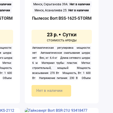
 наличии
Минск, Скрыганова 39А:
Нет в наличии
 слайдер
Цвет корпуса: голубой
Щелевая насадка:
0 ударов/
да
Щетка для ковра и пола: да
Щетка
наличии
Минск, Асаналиева 25:
Нет в наличии
 2.8 Дж
для мебели: да
Щетка для твердых
-STORM
Пылесос Bort BSS-1625-STORM
покрытий: нет
23 р.
ощности:
Автоматическая регулировка мощности:
е шнура:
нет
Автоматическое сматывание шнура:
ого шнура:
нет
Вес, кг: 6.4 кг
Длина сетевого шнура:
Метки:
6 м
Материал трубы: пластик
Метки:
ощность
строительный, мощный
Мощность
т: 1 600
всасывания: 270 Вт
Мощность, Вт: 1 600
Объем
Вт
Напряжение питания: 230 В
Объем
Питание:
пылесборника пылесоса: 25 л
Питание:
онтейнер
сеть
Пылесборник: мешок, контейнер
Нет в наличии
 2 050 Вт
Розетка для электроинструмента: 2 050 Вт
: 21 кПа
Сила всасывания (разрежение): 21 кПа
оставная
Тип: строительный
Труба: составная
а: нет
Турбощётка/электрощётка: нет