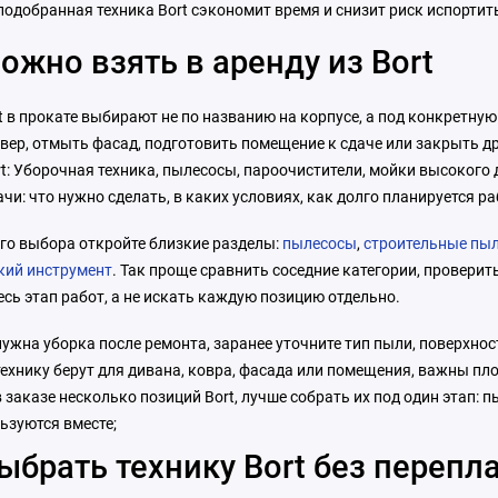
подобранная техника Bort сэкономит время и снизит риск испортит
ожно взять в аренду из Bort
t в прокате выбирают не по названию на корпусе, а под конкретную
ер, отмыть фасад, подготовить помещение к сдаче или закрыть др
t: Уборочная техника, пылесосы, пароочистители, мойки высокого
ачи: что нужно сделать, в каких условиях, как долго планируется р
го выбора откройте близкие разделы:
пылесосы
,
строительные пы
кий инструмент
. Так проще сравнить соседние категории, проверит
есь этап работ, а не искать каждую позицию отдельно.
нужна уборка после ремонта, заранее уточните тип пыли, поверхнос
технику берут для дивана, ковра, фасада или помещения, важны пло
в заказе несколько позиций Bort, лучше собрать их под один этап:
ьзуются вместе;
ыбрать технику Bort без перепл