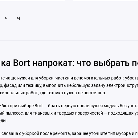
ние одной рукой: да
Функция
1.3 мм
/сбора мусора: да
>
>|
ка Bort напрокат: что выбрать 
ате чаще нужен для уборки, чистки и вспомогательных работ: убра
р, фасад или технику, выполнить небольшую задачу электроинстр
сиональных работ, где техника нужна не постоянно.
ибка при выборе Bort — брать первую попавшуюся модель без учет
ый пылесос, для тканевых и твердых поверхностей — подходящая уб
оды.
 связана с уборкой после ремонта, заранее уточните тип мусора и