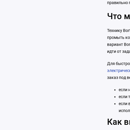
правильно 
Что м
Технику Bor
промыть ков
вариант Bor
идти от зад
Для быстро
электричес
заказ под в
если 
если 
если 
испол
Как в