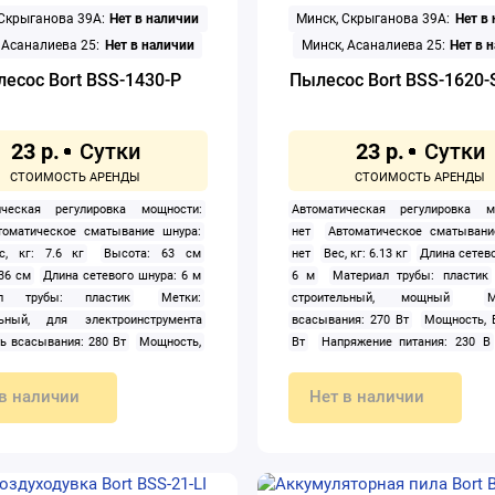
 Скрыганова 39А:
Нет в наличии
Минск, Скрыганова 39А:
Нет в
еля: 2200 Вт
Насадка для мойки
Способ крепления аккумулятора:
Насадка для мытья полов: да
Тип: Li-ion
Частота ударов: 5 30
 Асаналиева 25:
Нет в наличии
Минск, Асаналиева 25:
Нет в 
хранительный клапан: да
мин
Штатив: нет
Энергия удара:
есос Bort BSS-1430-P
Пылесос Bort BSS-1620
ние: бытовое
Регулятор расхода
нет
Тип: пароочиститель
льные трубки/ручка: да
Форсунка
23 р.
23 р.
 струи: да
Цвет: белый
Ширина:
ическая регулировка мощности:
Автоматическая регулировка м
томатическое сматывание шнура:
нет
Автоматическое сматывани
с, кг: 7.6 кг
Высота: 63 см
нет
Вес, кг: 6.13 кг
Длина сетев
 36 см
Длина сетевого шнура: 6 м
6 м
Материал трубы: пластик
ал трубы: пластик
Метки:
строительный, мощный
М
льный, для электроинструмента
всасывания: 270 Вт
Мощность, В
 всасывания: 280 Вт
Мощность,
Вт
Напряжение питания: 230 В
0 Вт
Напряжение питания: 230 В
пылесборника пылесоса: 20 л
пылесборника пылесоса: 30 л
сеть
Пылесборник: мешок, к
в наличии
Нет в наличии
 сеть
Пылесборник: контейнер
Розетка для электроинструмента:
 действия: 9 м
Регулировка
Сила всасывания (разрежение)
ти: нет
Розетка для
Тип: строительный
Труба: с
инструмента: 2 000 Вт
Сила
Турбощётка/электрощётк