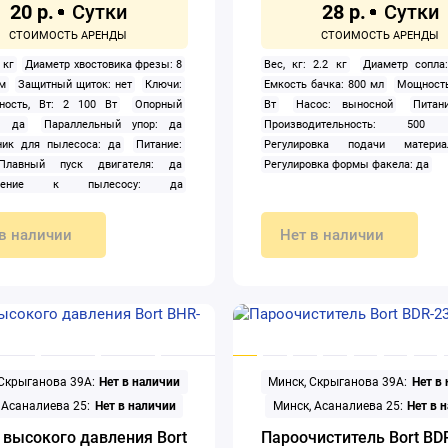
20 р.
28 р.
 кг
Диаметр хвостовика фрезы: 8
Вес, кг: 2.2 кг
Диаметр сопла
м
Защитный щиток: нет
Ключи:
Емкость бачка: 800 мл
Мощность
ность, Вт: 2 100 Вт
Опорный
Вт
Насос: выносной
Питан
к: да
Параллельный упор: да
Производительность: 500
ник для пылесоса: да
Питание:
Регулировка подачи матери
Плавный пуск двигателя: да
Регулировка формы факела: да
ючение к пылесосу: да
ник: нет
Рабочий ход (глубина):
Регулировка оборотов: да
Тип:
в наличии
Нет в наличии
льный
Угольные щётки: да
е патроны: 1
Частота вращения
 ход): 8 000 — 23 000 об/мин
 Скрыганова 39А:
Нет в наличии
Минск, Скрыганова 39А:
Нет в
 Асаналиева 25:
Нет в наличии
Минск, Асаналиева 25:
Нет в 
 высокого давления Bort
Пароочиститель Bort BD