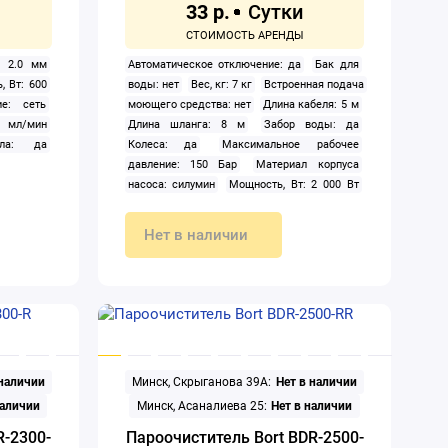
33 р.
: 2.0 мм
Автоматическое отключение: да
Бак для
, Вт: 600
воды: нет
Вес, кг: 7 кг
Встроенная подача
ие: сеть
моющего средства: нет
Длина кабеля: 5 м
 мл/мин
Длина шланга: 8 м
Забор воды: да
ала: да
Колеса: да
Максимальное рабочее
давление: 150 Бар
Материал корпуса
насоса: силумин
Мощность, Вт: 2 000 Вт
Насадки: пенокомплект
Отсек для
принадлежностей: нет
Подача пара: нет
Нет в наличии
Подбор в один клик: среднего уровня
Подогрев воды: нет
Производительность:
450 л/ч
Рабочее давление: 130 Бар
Телескопическая ручка: нет
Тип:
электрическая
Трубка пика: да
Хранение
шланга: держатель
Цвет: бирюзовый
Электропитание: однофазное
 наличии
Минск, Скрыганова 39А:
Нет в наличии
наличии
Минск, Асаналиева 25:
Нет в наличии
R-2300-
Пароочиститель Bort BDR-2500-