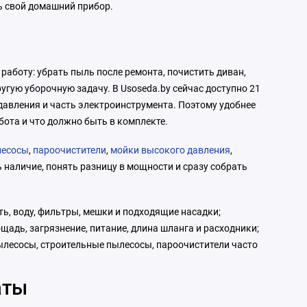
ь свой домашний прибор.
 работу: убрать пыль после ремонта, почистить диван,
угую уборочную задачу. В Usoseda.by сейчас доступно 21
 давления и часть электроинструмента. Поэтому удобнее
абота и что должно быть в комплекте.
лесосы
,
пароочистители
,
мойки высокого давления
,
ь наличие, понять разницу в мощности и сразу собрать
ть, воду, фильтры, мешки и подходящие насадки;
щадь, загрязнение, питание, длина шланга и расходники;
 пылесосы, строительные пылесосы, пароочистители часто
аты