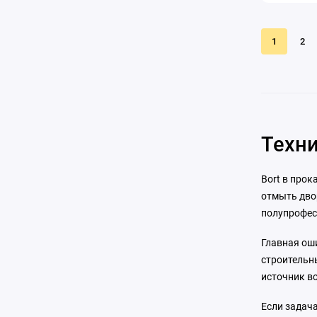
Управле
пылесоса
1
2
Техни
Bort в прок
отмыть дво
полупрофес
Главная ош
строительн
источник в
Если задача