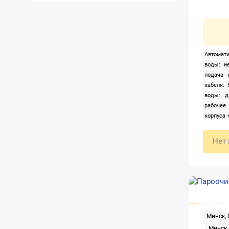
Автомати
воды: н
подача 
кабеля: 
воды: д
рабочее
корпуса 
300 Вт
принадл
Нет 
Подбор 
Подогрев
480 л/ч
Телеск
электрич
шланга:
однофаз
Минск,
Минск,