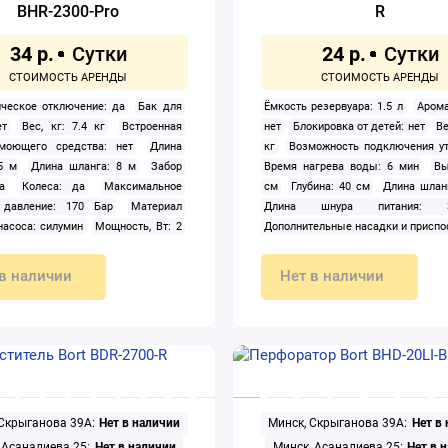
BHR-2300-Pro
R
34 р.
24 р.
ческое отключение: да
Бак для
Ёмкость резервуара: 1.5 л
Арома
ет
Вес, кг: 7.4 кг
Встроенная
нет
Блокировка от детей: нет
Ве
моющего средства: нет
Длина
кг
Возможность подключения ут
5 м
Длина шланга: 8 м
Забор
Время нагрева воды: 6 мин
Вы
а
Колеса: да
Максимальное
см
Глубина: 40 см
Длина шланг
 давление: 170 Бар
Материал
Длина шнура питания:
насоса: силумин
Мощность, Вт: 2
Дополнительные насадки и приспо
Насадки: пенокомплект
Отсек для
Точечное сопло: 1;Насадка для мы
ежностей: да
Подача пара: нет
дверей: 1;Насадка для одежды:
в наличии
Нет в наличии
в один клик: среднего уровня
круглая щетка-насадка с метал
 воды: нет
Производительность:
щетиной: 1;Малая круглая щетка-
Рабочее давление: 130 Бар
полимерной щетиной: 1;Держа
опическая ручка: нет
Тип:
одежды: 1;Держатель шнура п
еская
Трубка пика: да
Хранение
1;Махровая салфетка: 2;Мерный
 держатель
Электропитание:
1;Трубка удлинительная пластм
ное
2;Насадка для ковров: 1;Насадка 
 Скрыганова 39А:
Нет в наличии
Минск, Скрыганова 39А:
Нет в
1
Зажимы для брюк: нет
Констр
исполнение: напольный
Макс. вы
 Асаналиева 25:
Нет в наличии
Минск, Асаналиева 25:
Нет в 