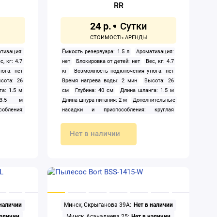
RR
24 р.
тизация:
Ёмкость резервуара: 1.5 л
Ароматизация:
с, кг: 4.7
нет
Блокировка от детей: нет
Вес, кг: 4.7
юга: нет
кг
Возможность подключения утюга: нет
сота: 26
Время нагрева воды: 2 мин
Высота: 26
а: 1.5 м
см
Глубина: 40 см
Длина шланга: 1.5 м
 3.5 м
Длина шнура питания: 2 м
Дополнительные
собления:
насадки и приспособления: круглая
тья окон/
маленькая щётка: 2 шт, мерный стакан
 1;Малая
Зажимы для брюк: нет
Конструктивное
Нет в наличии
лической
исполнение: напольный
Макс. выход пара:
насадка с
45 г/мин
Макс. давление пара: 4 бар
тель для
Мощность нагревателя: 2200 Вт
Насадка
итания:
для мойки окон: да
Насадка для мытья
 стакан:
полов: да
Насадка для очистки мягкой
ассовая:
мебели: да
Паровая турбо-щётка: нет
для пола:
Паровой пистолет: да
Предохранительный
 наличии
Минск, Скрыганова 39А:
Нет в наличии
уктивное
клапан: нет
Применение:
ход пара:
профессиональное
Регулятор расхода пара:
наличии
Минск, Асаналиева 25:
Нет в наличии