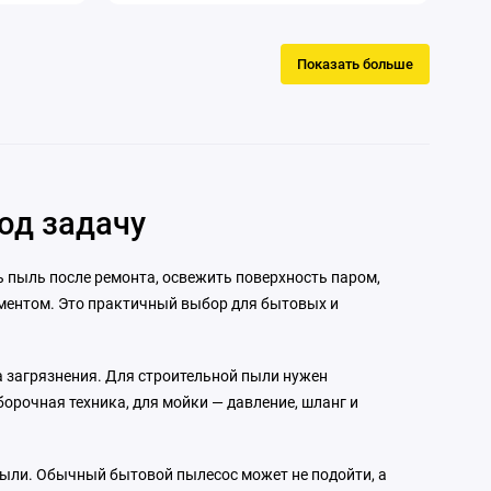
ступ.
Регулировка оборотов: да
Режимы
скорости вращения: 4
Способ крепления
аккумулятора: слайдер
Тип: гайковерт; Li-
Показать больше
ion
Тип патрона: четырехгранник 1/2"
Фиксация кнопки включения: нет
Частота
ударов: 3 900 ударов/мин
под задачу
ть пыль после ремонта, освежить поверхность паром,
ументом. Это практичный выбор для бытовых и
а загрязнения. Для строительной пыли нужен
орочная техника, для мойки — давление, шланг и
 пыли. Обычный бытовой пылесос может не подойти, а