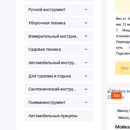
Ручной инструмент
Вес, кг: 6
Уборочная техника
мм, 12 м
1
Мощ
Измерительный инструмент
угольни
Переход
сеть
Садовая техника
Подкл
Пылесбор
Автомобильный инструмент
60 мм
Нет 
вертика
Для туризма и отдыха
Цанговы
(холостой
Сантехнический инструмент
Топ
Пневмоинструмент
Минск,
Автомобильные прицепы
Минск,
Мойка