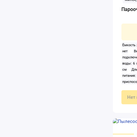
Парооч
Ёмкость 
нет
В
подключ
воды: 6 
см
Дл
питания:
приспос
шт);Ма
металлич
Нет 
щетка-н
шт);Мах
стакан 
шт);Воро
Констру
Макс. в
давлен