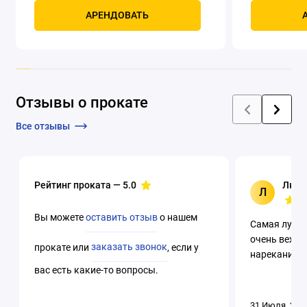
Мощность, к
АРЕНДОВАТЬ
четырехтак
охлаждением
Отзывы о прокате
Все отзывы
Рейтинг проката —
5.0
Люци
Л
Вы можете
оставить отзыв
о нашем
Самая лучша
очень вежли
прокате или
заказать звонок
, если у
нареканий. 
вас есть какие-то вопросы.
31 Июля, 202