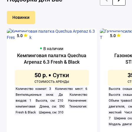
Новинки
5.0
5.0
В наличии
Кемпинговая палатка Quechua
Газоно
Arpenaz 6.3 Fresh & Black
ST
50 р.
3
Количество комнат: 3
Количество мест: 6
Высота скаши
Вентиляционные окна: Да
Количество
Высота скаши
входов: 1
Высота, см: 210
Назначение:
Объем травосб
кемпинговая
Длина, см: 590
Технология:
двигателя, см
Fresh & Black
Ширина, см: 310
жесткий
Числ
7
Ширина ск
Модель двигат
задний
Само