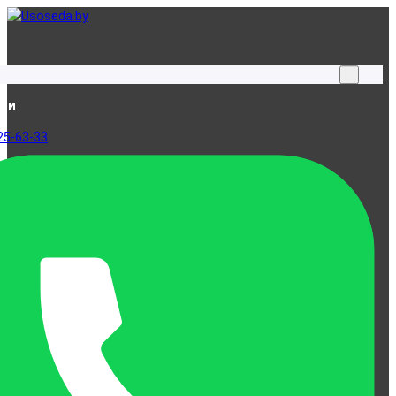
ами
25-63-33