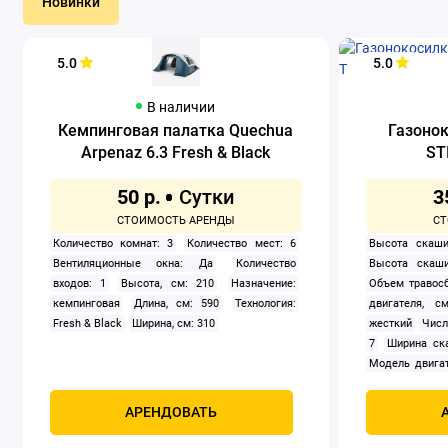
Новинки
5.0
5.0
В наличии
Кемпинговая палатка Quechua
Газоно
Arpenaz 6.3 Fresh & Black
ST
50 р.
3
Количество комнат: 3
Количество мест: 6
Высота скаши
Вентиляционные окна: Да
Количество
Высота скаши
входов: 1
Высота, см: 210
Назначение:
Объем травосб
кемпинговая
Длина, см: 590
Технология:
двигателя, см
Fresh & Black
Ширина, см: 310
жесткий
Числ
7
Ширина ск
Модель двигат
задний
Само
Мощность, к
АРЕНДОВАТЬ
четырехтак
охлаждением