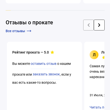
Отзывы о прокате
Все отзывы
Рейтинг проката —
5.0
Люци
Л
Вы можете
оставить отзыв
о нашем
Самая лучша
очень вежли
прокате или
заказать звонок
, если у
нареканий. 
вас есть какие-то вопросы.
31 Июля, 202
Читать пол