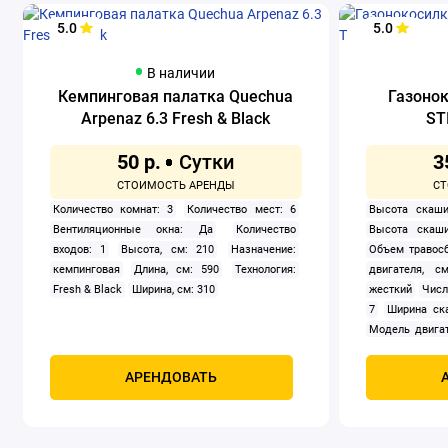
5.0
5.0
В наличии
Кемпинговая палатка Quechua
Газоно
Arpenaz 6.3 Fresh & Black
ST
50 р.
3
Количество комнат: 3
Количество мест: 6
Высота скаши
Вентиляционные окна: Да
Количество
Высота скаши
входов: 1
Высота, см: 210
Назначение:
Объем травосб
кемпинговая
Длина, см: 590
Технология:
двигателя, см
Fresh & Black
Ширина, см: 310
жесткий
Числ
7
Ширина ск
Модель двигат
задний
Само
Мощность, к
АРЕНДОВАТЬ
четырехтак
охлаждением