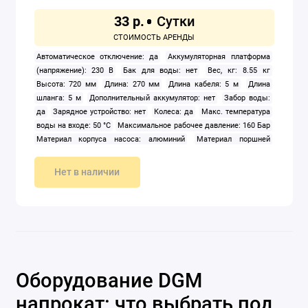
33 р.
Автоматическое отключение: да
Аккумуляторная платформа
(напряжение): 230 В
Бак для воды: нет
Вес, кг: 8.55 кг
Высота: 720 мм
Длина: 270 мм
Длина кабеля: 5 м
Длина
шланга: 5 м
Дополнительный аккумулятор: нет
Забор воды:
да
Зарядное устройство: нет
Колеса: да
Макс. температура
воды на входе: 50 °C
Максимальное рабочее давление: 160 Бар
Материал корпуса насоса: алюминий
Материал поршней
насоса: сталь
Мощность, Вт: 2 200 Вт
Насадки: грязевая фреза,
пенокомплект, щетка, веерная насадка
Отсек для
Нет в наличии
принадлежностей: да
Подача пара: нет
Подогрев воды: нет
Производительность: 480 л/ч
Тип: электрическая
Уровень
шума: 99 дБ
Хранение шланга: держатель
Цвет: зеленый
Ширина: 290 мм
Электропитание: однофазное
Оборудование DGM
напрокат: что выбрать под