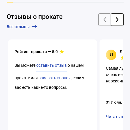
Отзывы о прокате
Все отзывы
Рейтинг проката —
5.0
Люци
Л
Вы можете
оставить отзыв
о нашем
Самая лучша
очень вежли
прокате или
заказать звонок
, если у
нареканий. 
вас есть какие-то вопросы.
31 Июля, 202
Читать пол