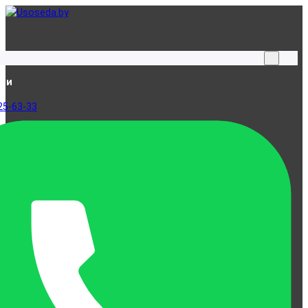
ами
25-63-33