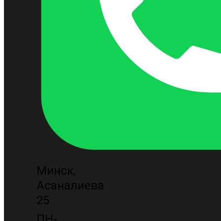
Минск,
Асаналиева
25
ПН-