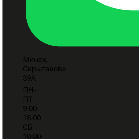
Минск,
Скрыганова
39А
ПН-
ПТ
9:00-
18:00
СБ
10:00-