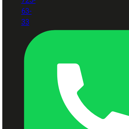
63-
33