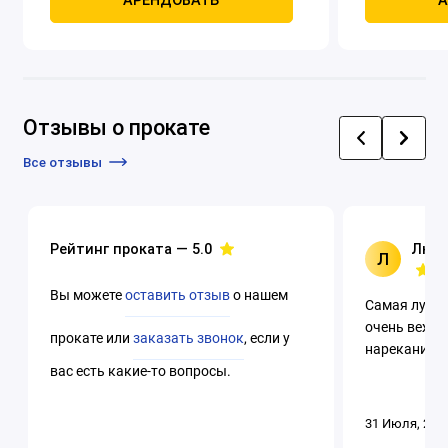
АРЕНДОВАТЬ
А
четырехтак
охлаждением
Отзывы о прокате
Все отзывы
Рейтинг проката —
5.0
Люци
Л
Вы можете
оставить отзыв
о нашем
Самая лучша
очень вежли
прокате или
заказать звонок
, если у
нареканий. 
вас есть какие-то вопросы.
31 Июля, 202