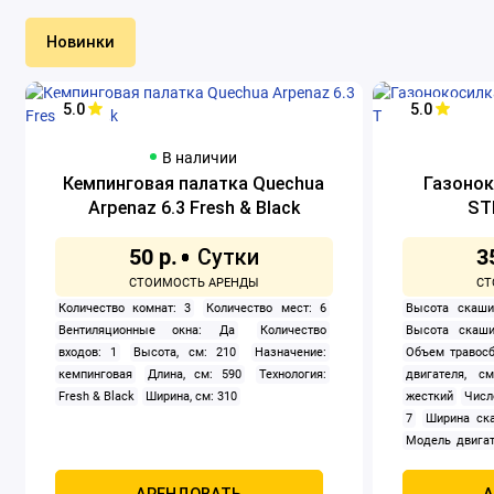
Новинки
5.0
5.0
В наличии
Кемпинговая палатка Quechua
Газонок
Arpenaz 6.3 Fresh & Black
ST
50 р.
3
Количество комнат: 3
Количество мест: 6
Высота скаши
Вентиляционные окна: Да
Количество
Высота скаши
входов: 1
Высота, см: 210
Назначение:
Объем травосб
кемпинговая
Длина, см: 590
Технология:
двигателя, см
Fresh & Black
Ширина, см: 310
жесткий
Числ
7
Ширина ска
Модель двигат
задний
Само
Мощность, к