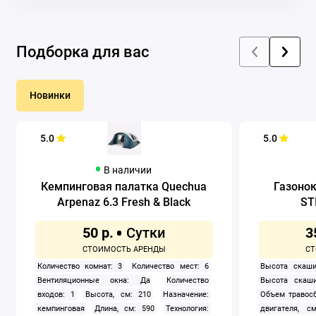
Подборка для вас
Новинки
5.0
5.0
В наличии
Кемпинговая палатка Quechua
Газоно
Arpenaz 6.3 Fresh & Black
ST
50 р.
3
Количество комнат: 3
Количество мест: 6
Высота скаши
Вентиляционные окна: Да
Количество
Высота скаши
входов: 1
Высота, см: 210
Назначение:
Объем травосб
кемпинговая
Длина, см: 590
Технология:
двигателя, см