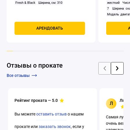
Fresh & Black
Ширина, см: 310
жесткий
Числ
7
Ширина ск
Модель двигат
задний
Само
Мощность, к
АРЕНДОВАТЬ
четырехтак
охлаждением
Отзывы о прокате
Все отзывы
Рейтинг проката —
5.0
Люци
Л
Вы можете
оставить отзыв
о нашем
Самая лучша
очень вежли
прокате или
заказать звонок
, если у
нареканий. 