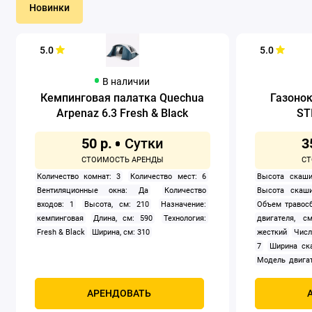
Новинки
5.0
5.0
В наличии
Кемпинговая палатка Quechua
Газоно
Arpenaz 6.3 Fresh & Black
ST
50 р.
3
Количество комнат: 3
Количество мест: 6
Высота скаши
Вентиляционные окна: Да
Количество
Высота скаши
входов: 1
Высота, см: 210
Назначение:
Объем травосб
кемпинговая
Длина, см: 590
Технология:
двигателя, см
Fresh & Black
Ширина, см: 310
жесткий
Числ
7
Ширина ск
Модель двигат
задний
Само
Мощность, к
АРЕНДОВАТЬ
четырехтак