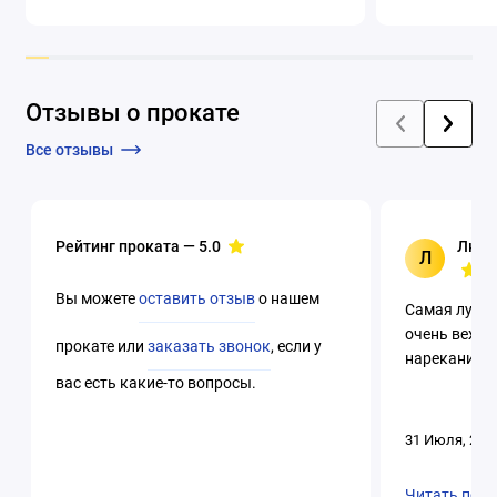
охлаждением
Отзывы о прокате
Все отзывы
Рейтинг проката —
5.0
Люци
Л
Вы можете
оставить отзыв
о нашем
Самая лучша
очень вежли
прокате или
заказать звонок
, если у
нареканий. 
вас есть какие-то вопросы.
31 Июля, 202
Читать пол