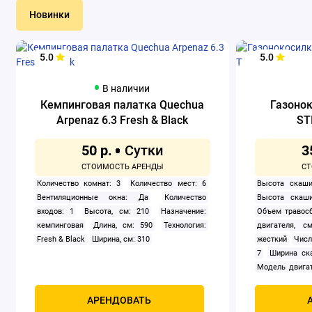
Новинки
5.0
5.0
В наличии
Кемпинговая палатка Quechua
Газоно
Arpenaz 6.3 Fresh & Black
ST
50 р.
3
Количество комнат: 3
Количество мест: 6
Высота скаши
Вентиляционные окна: Да
Количество
Высота скаши
входов: 1
Высота, см: 210
Назначение:
Объем травосб
кемпинговая
Длина, см: 590
Технология:
двигателя, см
Fresh & Black
Ширина, см: 310
жесткий
Числ
7
Ширина ск
Модель двигат
задний
Само
Мощность, к
АРЕНДОВАТЬ
четырехтак