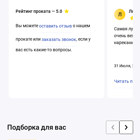
Рейтинг проката —
5.0
Люци
Л
Вы можете
оставить отзыв
о нашем
Самая лучша
очень вежли
прокате или
заказать звонок
, если у
нареканий. 
вас есть какие-то вопросы.
31 Июля, 202
Читать пол
Подборка для вас