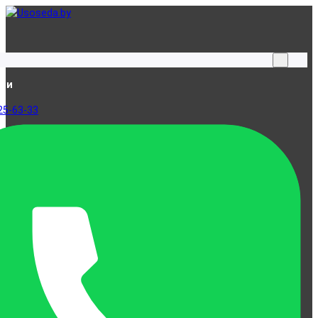
ами
25-63-33