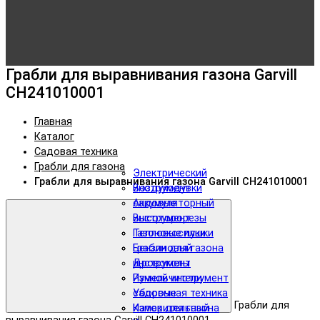
Грабли для выравнивания газона Garvill
CH241010001
Главная
Каталог
Садовая техника
Грабли для газона
Электрический
Грабли для выравнивания газона Garvill CH241010001
инструмент
Воздуходувки
Аккумуляторный
садовые
инструмент
Высоторорезы
Тепловые пушки
Газонокосилки
Бензиновый
Грабли для газона
инструмент
Дровоколы
Ручной инструмент
Измельчители
Уборочная техника
садовые
Грабли для
Измерительный
Каток для газона