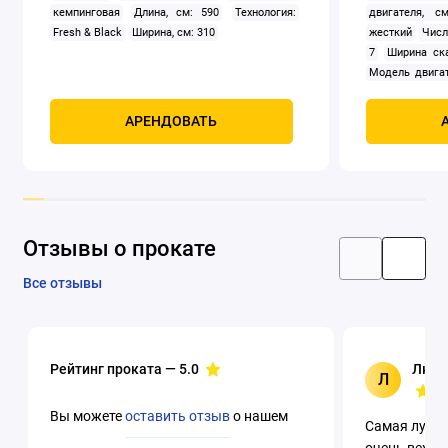
кемпинговая
Длина, см: 590
Технология:
двигателя, см
Fresh & Black
Ширина, см: 310
жесткий
Числ
7
Ширина ск
Модель двигат
задний
Само
Мощность, к
АРЕНДОВАТЬ
четырехтак
охлаждением
Отзывы о прокате
Все отзывы
Рейтинг проката —
5.0
Люци
Л
Вы можете
оставить отзыв
о нашем
Самая лучша
очень вежли