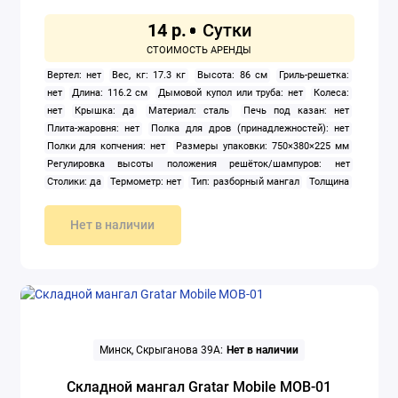
14 р.
Вертел: нет
Вес, кг: 17.3 кг
Высота: 86 см
Гриль-решетка:
нет
Длина: 116.2 см
Дымовой купол или труба: нет
Колеса:
нет
Крышка: да
Материал: сталь
Печь под казан: нет
Плита-жаровня: нет
Полка для дров (принадлежностей): нет
Полки для копчения: нет
Размеры упаковки: 750×380×225 мм
Регулировка высоты положения решёток/шампуров: нет
Столики: да
Термометр: нет
Тип: разборный мангал
Толщина
стенок: 2 мм
Форма: прямоугольная
Ширина: 38 см
Нет в наличии
Минск, Скрыганова 39А:
Нет в наличии
Складной мангал Gratar Mobile MOB-01