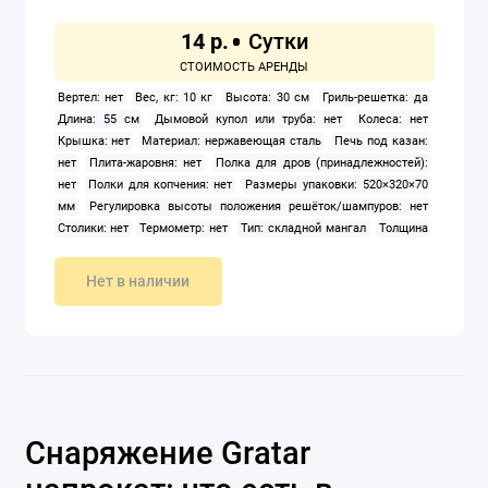
14 р.
Вертел: нет
Вес, кг: 10 кг
Высота: 30 см
Гриль-решетка: да
Длина: 55 см
Дымовой купол или труба: нет
Колеса: нет
Крышка: нет
Материал: нержавеющая сталь
Печь под казан:
нет
Плита-жаровня: нет
Полка для дров (принадлежностей):
нет
Полки для копчения: нет
Размеры упаковки: 520×320×70
мм
Регулировка высоты положения решёток/шампуров: нет
Столики: нет
Термометр: нет
Тип: складной мангал
Толщина
стенок: 3 мм
Форма: прямоугольная
Ширина: 31 см
Нет в наличии
Снаряжение Gratar