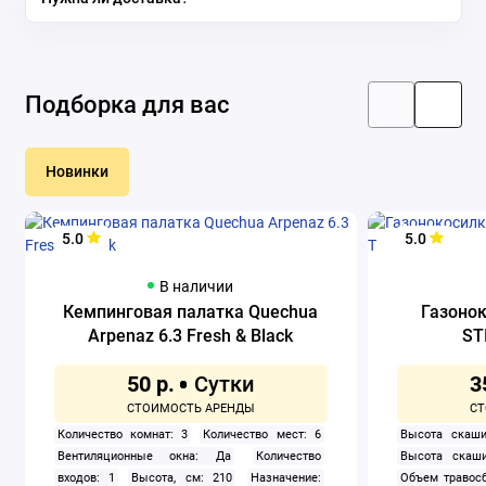
Подборка для вас
Новинки
5.0
5.0
В наличии
Кемпинговая палатка Quechua
Газоно
Arpenaz 6.3 Fresh & Black
ST
50 р.
3
Количество комнат: 3
Количество мест: 6
Высота скаши
Вентиляционные окна: Да
Количество
Высота скаши
входов: 1
Высота, см: 210
Назначение:
Объем травосб