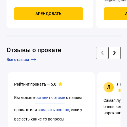
Модель двигат
задний
Само
Мощность, к
АРЕНДОВАТЬ
четырехтак
охлаждением
Отзывы о прокате
Все отзывы
Рейтинг проката —
5.0
Люци
Л
Вы можете
оставить отзыв
о нашем
Самая лучша
очень вежли
прокате или
заказать звонок
, если у
нареканий. 
вас есть какие-то вопросы.