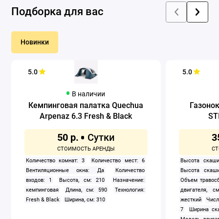
Подборка для вас
Новинки
5.0
5.0
В наличии
Кемпинговая палатка Quechua
Газоно
Arpenaz 6.3 Fresh & Black
ST
50 р.
3
Количество комнат: 3
Количество мест: 6
Высота скаши
Вентиляционные окна: Да
Количество
Высота скаши
входов: 1
Высота, см: 210
Назначение:
Объем травосб
кемпинговая
Длина, см: 590
Технология:
двигателя, см
Fresh & Black
Ширина, см: 310
жесткий
Числ
7
Ширина ск