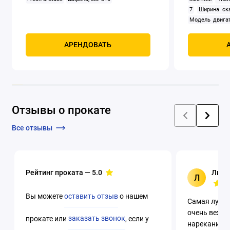
7
Ширина ск
Модель двигат
задний
Само
Мощность, к
АРЕНДОВАТЬ
четырехтак
охлаждением
Отзывы о прокате
Все отзывы
Рейтинг проката —
5.0
Люци
Л
Вы можете
оставить отзыв
о нашем
Самая лучша
очень вежли
прокате или
заказать звонок
, если у
нареканий. 