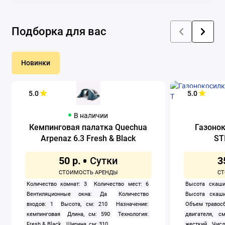
Подборка для вас
Новинки
5.0
5.0
В наличии
Кемпинговая палатка Quechua
Газоно
Arpenaz 6.3 Fresh & Black
ST
50 р.
3
Количество комнат: 3
Количество мест: 6
Высота скаши
Вентиляционные окна: Да
Количество
Высота скаши
входов: 1
Высота, см: 210
Назначение:
Объем травосб
кемпинговая
Длина, см: 590
Технология:
двигателя, см
Fresh & Black
Ширина, см: 310
жесткий
Числ