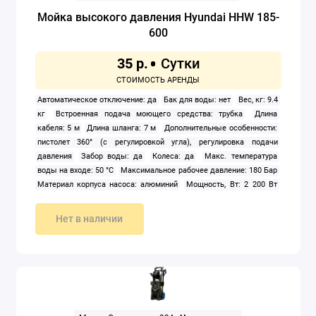
Мойка высокого давления Hyundai HHW 185-
600
35 р.
Автоматическое отключение: да
Бак для воды: нет
Вес, кг: 9.4
кг
Встроенная подача моющего средства: трубка
Длина
кабеля: 5 м
Длина шланга: 7 м
Дополнительные особенности:
пистолет 360° (с регулировкой угла), регулировка подачи
давления
Забор воды: да
Колеса: да
Макс. температура
воды на входе: 50 °C
Максимальное рабочее давление: 180 Бар
Материал корпуса насоса: алюминий
Мощность, Вт: 2 200 Вт
Насадки: грязевая фреза, пенокомплект
Отсек для
принадлежностей: да
Подача пара: нет
Подбор в один клик:
Нет в наличии
высокого уровня
Подогрев воды: нет
Производительность: 580
л/ч
Телескопическая ручка: нет
Тип: электрическая
Трубка
пика: да
Хранение шланга: катушка
Электропитание:
однофазное