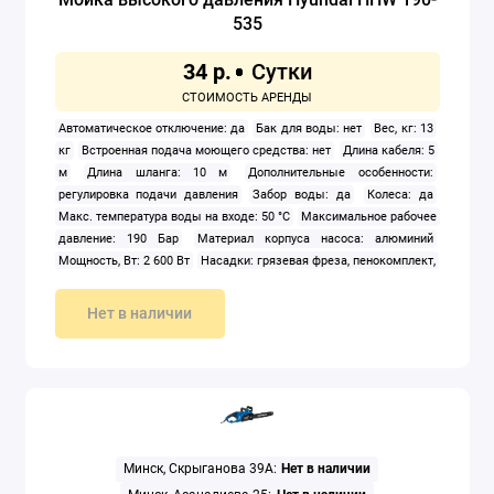
535
34 р.
Автоматическое отключение: да
Бак для воды: нет
Вес, кг: 13
кг
Встроенная подача моющего средства: нет
Длина кабеля: 5
м
Длина шланга: 10 м
Дополнительные особенности:
регулировка подачи давления
Забор воды: да
Колеса: да
Макс. температура воды на входе: 50 °C
Максимальное рабочее
давление: 190 Бар
Материал корпуса насоса: алюминий
Мощность, Вт: 2 600 Вт
Насадки: грязевая фреза, пенокомплект,
щетка, веерная насадка
Отсек для принадлежностей: да
Подача пара: нет
Подбор в один клик: высокого уровня
Нет в наличии
Подогрев воды: нет
Производительность: 535 л/ч
Рабочее
давление: 130 Бар
Телескопическая ручка: да
Тип:
электрическая
Трубка пика: да
Хранение шланга: катушка
Цвет: черный
Электропитание: однофазное
Минск, Скрыганова 39А:
Нет в наличии