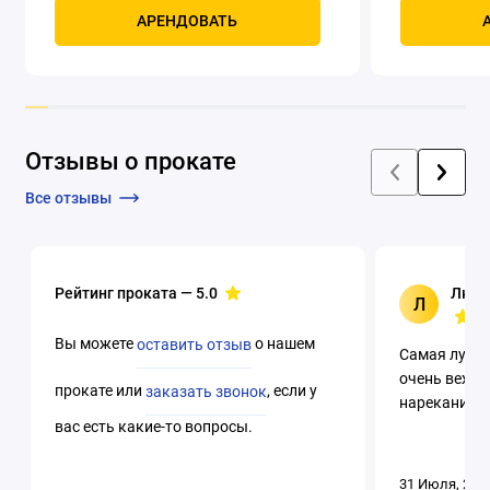
охлаждением
АРЕНДОВАТЬ
Отзывы о прокате
Все отзывы
Рейтинг проката —
5.0
Люци
Л
Вы можете
оставить отзыв
о нашем
Самая лучша
очень вежли
прокате или
заказать звонок
, если у
нареканий. 
вас есть какие-то вопросы.
31 Июля, 202