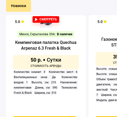
Новинки
СМОТРЕТЬ
5.0
5.0
Минск, Скрыганова 39А:
В наличии
Газоно
Кемпинговая палатка Quechua
ST
Arpenaz 6.3 Fresh & Black
3
50 р.
Высота скаши
Количество комнат: 3
Количество мест: 6
Высота скаши
Вентиляционные окна: Да
Количество
Объем травосб
входов: 1
Высота, см: 210
Назначение:
двигателя, см
кемпинговая
Длина, см: 590
Технология:
жесткий
Числ
Fresh & Black
Ширина, см: 310
7
Ширина ск
Модель двигат
задний
Само
Мощность, к
четырехтак