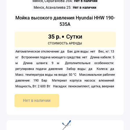
Минск, Скрыганова 39А:
Нет в наличии
Минск, Асаналиева 25:
Нет в наличии
Мойка высокого давления Hyundai HHW 190-
535A
35 р.
Автоматическое отключение: да
Бак для воды: нет
Вес, кг: 13
кг
Встроенная подача моющего средства: нет
Длина кабеля: 5
м
Длина шланга: 9 м
Дополнительные особенности:
регулировка подачи давления
Забор воды: да
Колеса: да
Макс. температура воды на входе: 50 °C
Максимальное рабочее
давление: 190 Бар
Материал корпуса насоса: алюминий
Мощность, Вт: 2 600 Вт
Насадки: пенокомплект, щетка, веерная
насадка
Отсек для принадлежностей: да
Подача пара: нет
Подбор в один клик: среднего уровня
Подогрев воды: нет
Нет в наличии
Производительность: 535 л/ч
Рабочее давление: 130 Бар
Телескопическая ручка: да
Тип: электрическая
Трубка пика:
да
Хранение шланга: катушка
Цвет: черный
Электропитание:
однофазное