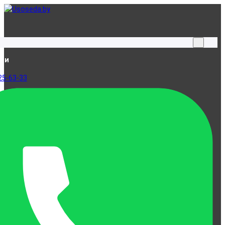
ами
25-63-33