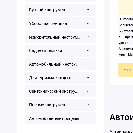
Ручной инструмент
Bluetoo
Уборочная техника
Бесще
Быстросм
Измерительный инструмент
г
Врем
уровня
Максимал
Садовая техника
мин
Ма
Н·м
На
Автомобильный инструмент
инструме
Нет 
Питание:
Для туризма и отдыха
Предохр
да
Рег
скорости
Сантехнический инструмент
на перво
креплен
Пневмоинструмент
гайкове
Автои
четырех
Автомобильные прицепы
включен
ударов/
Автоинстру