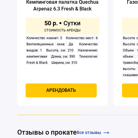
Кемпинговая палатка Quechua
Газо
Arpenaz 6.3 Fresh & Black
50 р.
Количество комнат: 3
Количество мест: 6
Высота с
Вентиляционные окна: Да
Количество
Высота 
входов: 1
Высота, см: 210
Назначение:
Объем т
кемпинговая
Длина, см: 590
Технология:
объем 
Fresh & Black
Ширина, см: 310
травосбо
высоты
скашиван
двигател
Самохо
АРЕНДОВАТЬ
Мощност
четыре
охлажде
Отзывы о прокате
Все отзывы