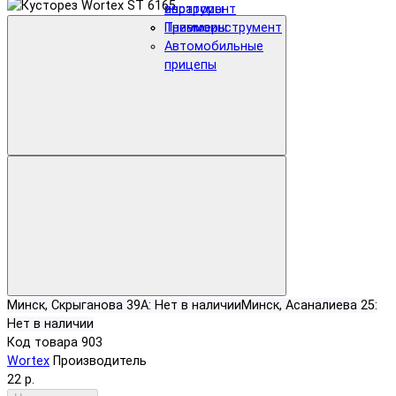
инструмент
аэраторы
Пневмоинструмент
Триммеры
Автомобильные
прицепы
Минск, Скрыганова 39А:
Нет в наличии
Минск, Асаналиева 25:
Нет в наличии
Код товара
903
Wortex
Производитель
22 р.