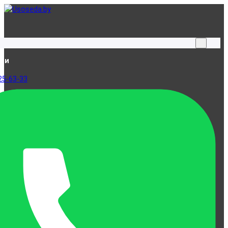
ами
25-63-33