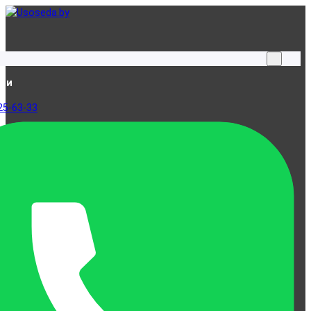
ами
25-63-33