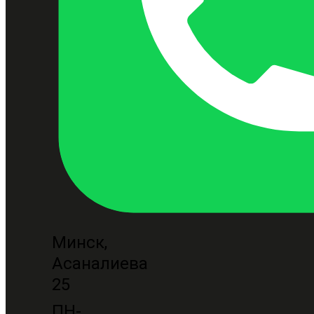
Минск,
Асаналиева
25
ПН-