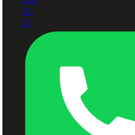
63-
33