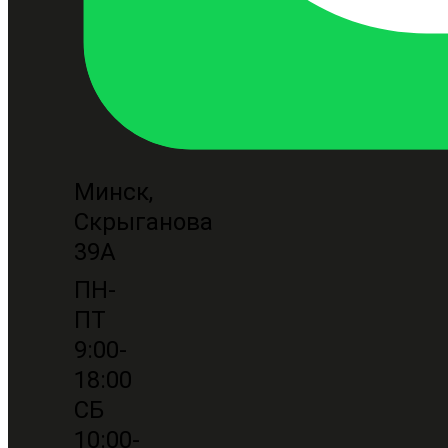
Минск,
Скрыганова
39А
ПН-
ПТ
9:00-
18:00
СБ
10:00-