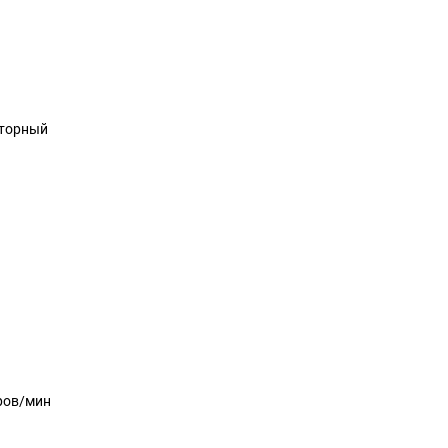
торный
ров/мин