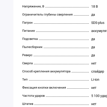
Напряжение, В
18 В
Ограничитель глубины сверления
да
Патрон
SDS-plus
Питание
аккумуля
Подсветка
да
Пылесборник
да
Реверс
да
Сверла
нет
Способ крепления аккумулятора
слайдер
Тип
Li-ion
Фиксация кнопки включения
нет
Частота ударов
5 100 уда
Штатив
нет