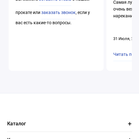
Самая лучша
очень вежли
прокате или
заказать звонок
, если у
нареканий. 
вас есть какие-то вопросы.
31 Июля, 202
Читать пол
Каталог