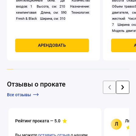
Вентиляционные окна: Да
Количество
Высота скаши
входов: 1
Высота, см: 210
Назначение:
Объем травосб
кемпинговая
Длина, см: 590
Технология:
двигателя, см
Fresh & Black
Ширина, см: 310
жесткий
Числ
7
Ширина ск
Модель двигат
задний
Само
Мощность, к
АРЕНДОВАТЬ
четырехтак
охлаждением
Отзывы о прокате
Все отзывы
Рейтинг проката —
5.0
Люци
Л
Вы можете
оставить отзыв
о нашем