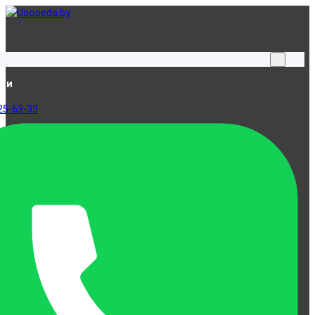
ами
25-63-33