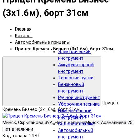
(3х1.6м), борт 31см
Главная
Каталог
Автомобильные прицепы
Прицеп Кремень Бизнес (3х1.6м), борт 31см
Электрический
инструмент
Аккумуляторный
инструмент
Тепловые пушки
Бензиновый
инструмент
Ручной инструмент
Прицеп
Уборочная техника
Кремень Бизнес (3х1.6м), борт 31см
Измерительный
инструмент
Минск, Скрыганова 39А:
Нет в наличии
Минск, Асаналиева 25:
Садовая техника
Нет в наличии
Автомобильный
Код товара
1470
инструмент