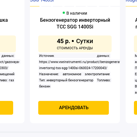
В наличии
ушка
Бензогенератор инверторный
ТСС SGG 1400Si
45 р.
ных:
Источник данных:
uct/gazovaya-
https://www.vseinstrumenti.ru/product/benzogenerator-
30303/
invertornyj-tss-sgg-1400si-060024-17200043/
П
омещений
Назначение: автономное электропитание
Е
ливо: газ
Тип: инверторный бензогенератор
Топливо:
ц
бензин
В
а
а
АРЕНДОВАТЬ