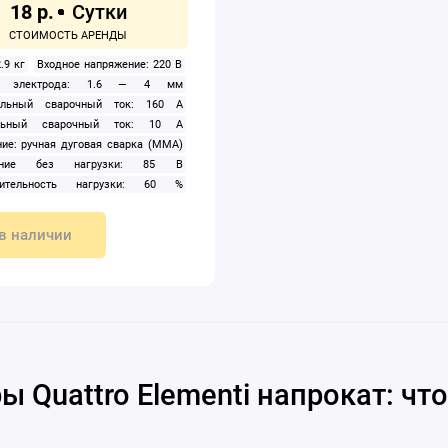
18 р.
2.9 кг
Входное напряжение: 220 В
р электрода: 1.6 — 4 мм
альный сварочный ток: 160 А
льный сварочный ток: 10 А
ие: ручная дуговая сварка (MMA)
ение без нагрузки: 85 В
жительность нагрузки: 60 %
й ток: 10 — 160 А
в наличии
ы Quattro Elementi напрокат: что