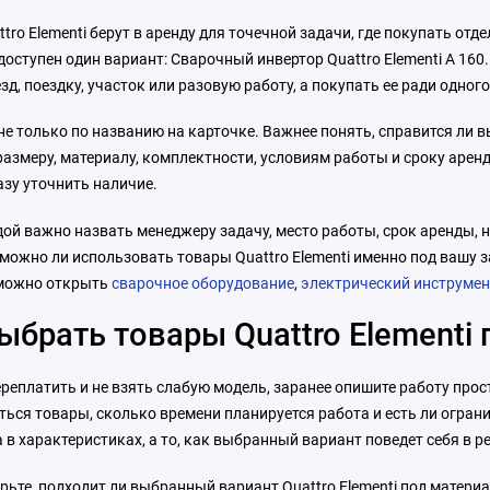
tro Elementi берут в аренду для точечной задачи, где покупать от
доступен один вариант: Сварочный инвертор Quattro Elementi A 160
зд, поездку, участок или разовую работу, а покупать ее ради одног
е только по названию на карточке. Важнее понять, справится ли 
азмеру, материалу, комплектности, условиям работы и сроку аренд
азу уточнить наличие.
ой важно назвать менеджеру задачу, место работы, срок аренды, н
можно ли использовать товары Quattro Elementi именно под вашу 
можно открыть
сварочное оборудование
,
электрический инструмен
ыбрать товары Quattro Elementi
реплатить и не взять слабую модель, заранее опишите работу прос
ься товары, сколько времени планируется работа и есть ли огран
 в характеристиках, а то, как выбранный вариант поведет себя в р
рьте, подходит ли выбранный вариант Quattro Elementi под матери