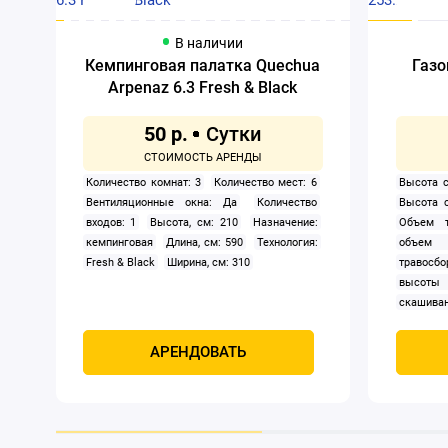
В наличии
Кемпинговая палатка Quechua
Газо
Arpenaz 6.3 Fresh & Black
50 р.
Количество комнат: 3
Количество мест: 6
Высота с
Вентиляционные окна: Да
Количество
Высота 
входов: 1
Высота, см: 210
Назначение:
Объем т
кемпинговая
Длина, см: 590
Технология:
объем 
Fresh & Black
Ширина, см: 310
травосбо
высоты
скашиван
двигател
Самохо
АРЕНДОВАТЬ
Мощност
четыре
охлажде