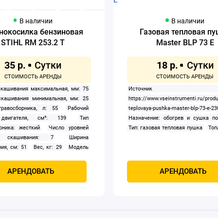
В наличии
В наличии
нокосилка бензиновая
Газовая тепловая п
STIHL RM 253.2 T
Master BLP 73 E
35 р.
18 р.
кашивания максимальная, мм: 75
Источник дан
скашивания минимальная, мм: 25
https://www.vseinstrumenti.ru/prod
равосборника, л: 55
Рабочий
teplovaya-pushka-master-blp-73-e-2
двигателя, см³: 139
Тип
Назначение: обогрев и сушка п
рника: жесткий
Число уровней
Тип: газовая тепловая пушка
Топ
 скашивания: 7
Ширина
ия, см: 51
Вес, кг: 29
Модель
я: STIHL EVC 200
Привод: задний
дная: Да
Тип: бензиновый
АРЕНДОВАТЬ
АРЕНДОВАТЬ
ь, кВт: 2.1
Тип двигателя:
хтактный, OHV с воздушным
нием
Травосборник: Есть