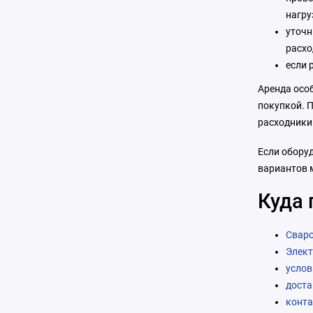
нагру
уточн
расхо
если 
Аренда особ
покупкой. 
расходники
Если оборуд
вариантов 
Куда 
Сваро
Элект
услов
доста
конт