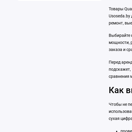
Товары Quat
Usoseda.by 
ремонт, вые
Выбирайте н
мощности, р
заказа и ср
Перед аренд
подскажет, 
сравнения 
Как в
Чтобы не пе
использоват
сухая цифра
прове