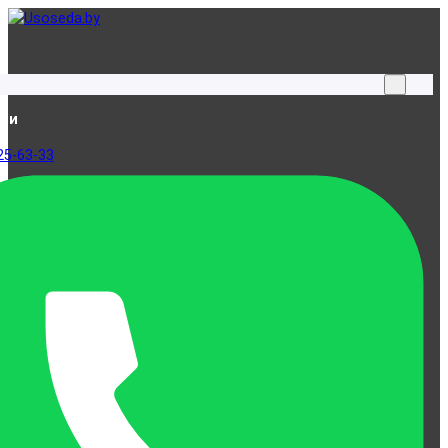
ами
25-63-33