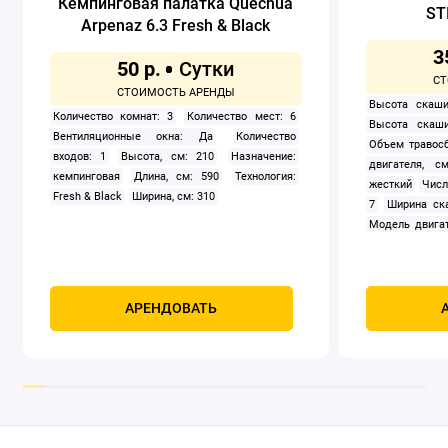
Кемпинговая палатка Quechua
ST
Arpenaz 6.3 Fresh & Black
3
50 р.
Высота скаши
Количество комнат: 3
Количество мест: 6
Высота скаши
Вентиляционные окна: Да
Количество
Объем травосб
входов: 1
Высота, см: 210
Назначение:
двигателя, см
кемпинговая
Длина, см: 590
Технология:
жесткий
Числ
Fresh & Black
Ширина, см: 310
7
Ширина ск
Модель двигат
задний
Само
Мощность, к
четырехтак
охлаждением
АРЕНДОВАТЬ