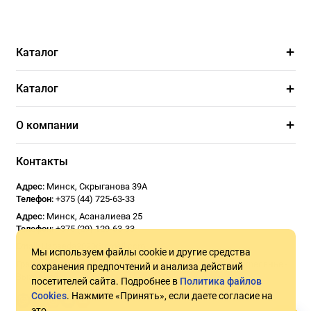
Каталог
Каталог
О компании
Контакты
Адрес:
Минск
,
Скрыганова 39А
Телефон:
+375 (44) 725-63-33
Адрес:
Минск
,
Асаналиева 25
Телефон:
+375 (29) 129-63-33
Email:
Usoseda2020@gmail.com
Мы используем файлы cookie и другие средства
График работы:
ПН - ПТ 9:00 - 18:00
СБ 10:00 - 17:00
Воскресенье -
сохранения предпочтений и анализа действий
Выходной
посетителей сайта. Подробнее в
Политика файлов
Cookies
. Нажмите «Принять», если даете согласие на
это.