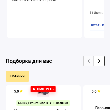
вас есть какие-то вопросы.
31 Июля, 202
Читать пол
Подборка для вас
Новинки
СМОТРЕТЬ
5.0
5.0
Минск, Скрыганова 39А:
В наличии
Газоно