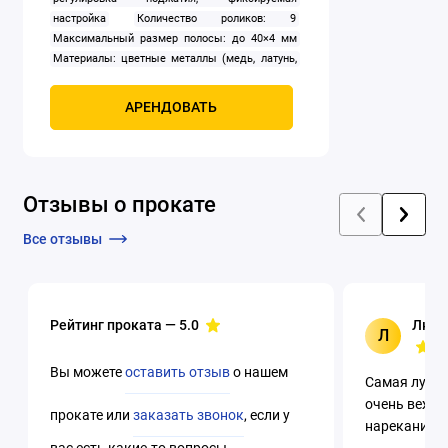
настройка
Количество роликов: 9
Максимальный размер полосы: до 40×4 мм
Материалы: цветные металлы (медь, латунь,
алюминий и др.), мягкая или низкоуглеродистая
сталь в разумных пределах
Монтаж:
АРЕНДОВАТЬ
настольное исполнение — установка на ровную
поверхность с жёсткой фиксацией
Тип: станок
для выравнивания
Полоса или лента:
раскатка и доведение до требуемой толщины
Отзывы о прокате
(по материалу и размеру — уточняем при
брони)
Пруток или проволока: калибровка и
Все отзывы
правка в диапазоне Ø 6–10 мм
Размер, мм: 6-
10 мм
Рейтинг проката —
5.0
Люци
Л
Вы можете
оставить отзыв
о нашем
Самая лучша
очень вежли
прокате или
заказать звонок
, если у
нареканий. 