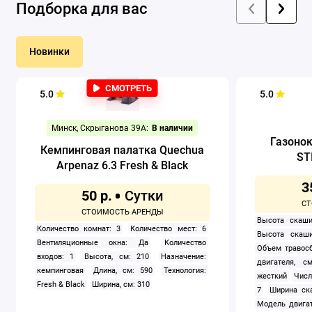
Подборка для вас
Новинки
СМОТРЕТЬ
5.0
5.0
Минск, Скрыганова 39А:
В наличии
Газоно
Кемпинговая палатка Quechua
ST
Arpenaz 6.3 Fresh & Black
3
50 р.
Высота скаши
Количество комнат: 3
Количество мест: 6
Высота скаши
Вентиляционные окна: Да
Количество
Объем травосб
входов: 1
Высота, см: 210
Назначение:
двигателя, см
кемпинговая
Длина, см: 590
Технология:
жесткий
Числ
Fresh & Black
Ширина, см: 310
7
Ширина ск
Модель двигат