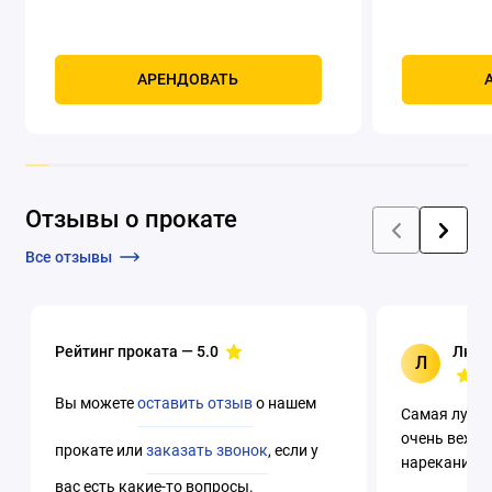
задний
Само
Мощность, к
четырехтак
охлаждением
АРЕНДОВАТЬ
Отзывы о прокате
Все отзывы
Рейтинг проката —
5.0
Люци
Л
Вы можете
оставить отзыв
о нашем
Самая лучша
очень вежли
прокате или
заказать звонок
, если у
нареканий. 
вас есть какие-то вопросы.