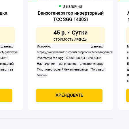
В наличии
ушка
Бензогенератор инверторный
ТСС SGG 1400Si
45 р.
ных:
Источник данных:
uct/gazovaya-
https://www.vseinstrumenti.ru/product/benzogenerator-
30303/
invertornyj-tss-sgg-1400si-060024-17200043/
П
омещений
Назначение: автономное электропитание
Е
ливо: газ
Тип: инверторный бензогенератор
Топливо:
ц
бензин
В
а
а
АРЕНДОВАТЬ