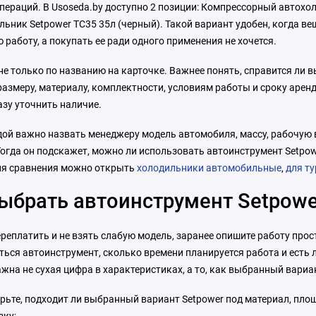
пераций. В Usoseda.by доступно 2 позиции: Компрессорный автохо
ьник Setpower TC35 35л (черный). Такой вариант удобен, когда ве
 работу, а покупать ее ради одного применения не хочется.
е только по названию на карточке. Важнее понять, справится ли 
азмеру, материалу, комплектности, условиям работы и сроку аренд
азу уточнить наличие.
ой важно назвать менеджеру модель автомобиля, массу, рабочую вы
Тогда он подскажет, можно ли использовать автоинструмент Setpo
ля сравнения можно открыть
холодильники автомобильные
,
для т
ыбрать автоинструмент Setpowe
реплатить и не взять слабую модель, заранее опишите работу прос
ться автоинструмент, сколько времени планируется работа и есть 
жна не сухая цифра в характеристиках, а то, как выбранный вариа
рьте, подходит ли выбранный вариант Setpower под материал, пло