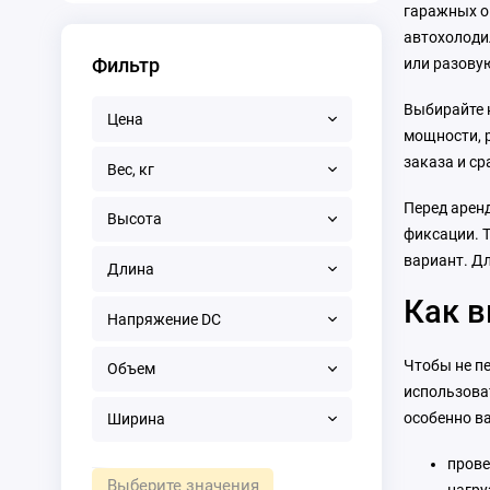
гаражных о
автохолодил
Фильтр
или разовую
Выбирайте н
Цена
мощности, р
заказа и ср
Вес, кг
Перед аренд
Высота
фиксации. 
вариант. Д
Длина
Как в
Напряжение DC
Чтобы не пе
Объем
использова
особенно ва
Ширина
прове
Выберите значения