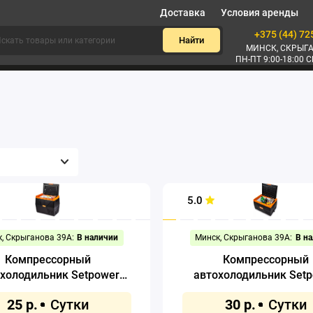
Доставка
Условия аренды
+375 (44) 72
Найти
МИНСК, СКРЫГА
ПН-ПТ 9:00-18:00 С
5.0
, Скрыганова 39А:
В наличии
Минск, Скрыганова 39А:
В н
Компрессорный
Компрессорный
холодильник Setpower
автохолодильник Set
TC35 35л (черный)
TC50 50л (черный
25 р.
30 р.