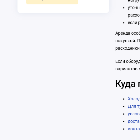
нагру
уточн
расхо
если 
Аренда особ
покупкой. 
расходники
Если оборуд
вариантов 
Куда 
Холо
Для т
услов
доста
конт