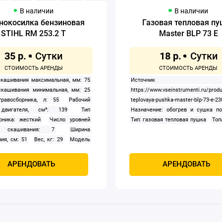
В наличии
В наличии
нокосилка бензиновая
Газовая тепловая п
STIHL RM 253.2 T
Master BLP 73 E
35 р.
18 р.
кашивания максимальная, мм: 75
Источник дан
скашивания минимальная, мм: 25
https://www.vseinstrumenti.ru/prod
равосборника, л: 55
Рабочий
teplovaya-pushka-master-blp-73-e-2
двигателя, см³: 139
Тип
Назначение: обогрев и сушка п
рника: жесткий
Число уровней
Тип: газовая тепловая пушка
Топ
 скашивания: 7
Ширина
ия, см: 51
Вес, кг: 29
Модель
я: STIHL EVC 200
Привод: задний
дная: Да
Тип: бензиновый
АРЕНДОВАТЬ
АРЕНДОВАТЬ
ь, кВт: 2.1
Тип двигателя:
хтактный, OHV с воздушным
нием
Травосборник: Есть