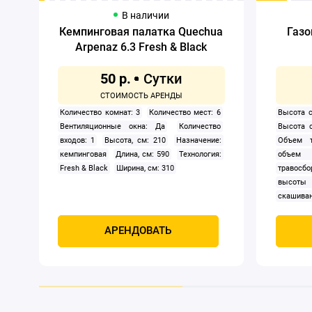
В наличии
Кемпинговая палатка Quechua
Газо
Arpenaz 6.3 Fresh & Black
50 р.
Количество комнат: 3
Количество мест: 6
Высота с
Вентиляционные окна: Да
Количество
Высота 
входов: 1
Высота, см: 210
Назначение:
Объем т
кемпинговая
Длина, см: 590
Технология:
объем 
Fresh & Black
Ширина, см: 310
травосбо
высоты
скашиван
двигател
Самохо
АРЕНДОВАТЬ
Мощност
четыре
охлажде