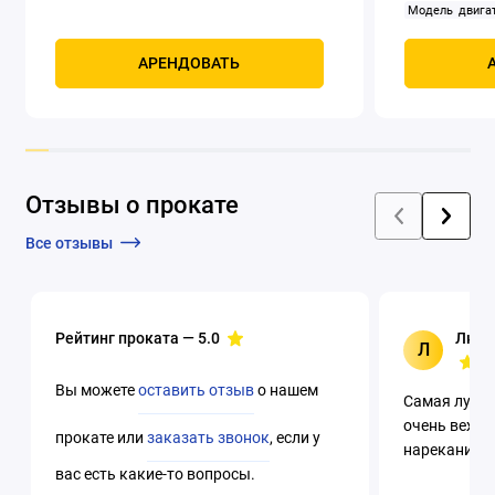
Модель двигат
задний
Само
Мощность, к
АРЕНДОВАТЬ
четырехтак
охлаждением
Отзывы о прокате
Все отзывы
Рейтинг проката —
5.0
Люци
Л
Вы можете
оставить отзыв
о нашем
Самая лучша
очень вежли
прокате или
заказать звонок
, если у
нареканий. 
вас есть какие-то вопросы.