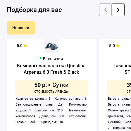
Подборка для вас
Новинки
5.0
5.0
В наличии
Кемпинговая палатка Quechua
Газоно
Arpenaz 6.3 Fresh & Black
ST
50 р.
3
Количество комнат: 3
Количество мест: 6
Высота скаши
Вентиляционные окна: Да
Количество
Высота скаши
входов: 1
Высота, см: 210
Назначение:
Объем травосб
кемпинговая
Длина, см: 590
Технология:
двигателя, см
Fresh & Black
Ширина, см: 310
жесткий
Числ
7
Ширина ск