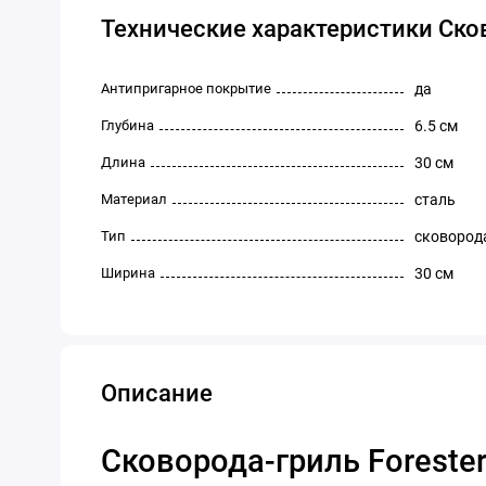
Технические характеристики Сков
Антипригарное покрытие
да
Глубина
6.5 см
Длина
30 см
Материал
сталь
Тип
сковород
Ширина
30 см
Описание
Сковорода-гриль Foreste