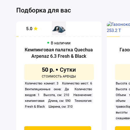
Подборка для вас
5.0
В наличии
Кемпинговая палатка Quechua
Газо
Arpenaz 6.3 Fresh & Black
50 р.
Количество комнат: 3
Количество мест: 6
Высота с
Вентиляционные окна: Да
Количество
Высота 
входов: 1
Высота, см: 210
Назначение:
Объем т
кемпинговая
Длина, см: 590
Технология:
объем 
Fresh & Black
Ширина, см: 310
травосбо
высоты
скашиван
двигател
Самохо