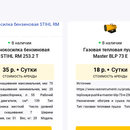
В наличии
В наличии
нокосилка бензиновая
Газовая тепловая п
STIHL RM 253.2 T
Master BLP 73 E
35 р.
18 р.
кашивания максимальная, мм: 75
Источник дан
скашивания минимальная, мм: 25
https://www.vseinstrumenti.ru/prod
равосборника, л: 55
Рабочий
teplovaya-pushka-master-blp-73-e-2
двигателя, см³: 139
Тип
Назначение: обогрев и сушка п
рника: жесткий
Число уровней
Тип: газовая тепловая пушка
Топ
 скашивания: 7
Ширина
ия, см: 51
Вес, кг: 29
Модель
я: STIHL EVC 200
Привод: задний
дная: Да
Тип: бензиновый