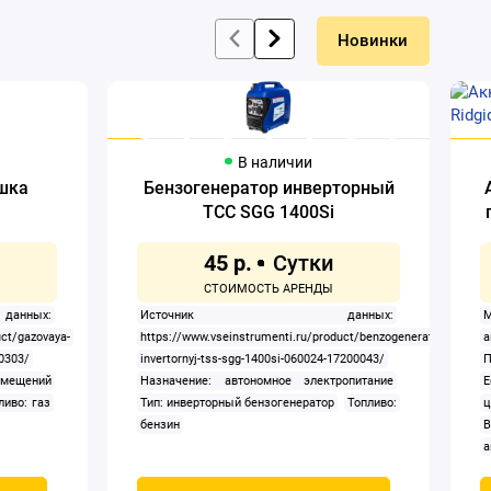
Новинки
В наличии
ушка
Бензогенератор инверторный
ТСС SGG 1400Si
45 р.
ных:
Источник данных:
uct/gazovaya-
https://www.vseinstrumenti.ru/product/benzogenerator-
30303/
invertornyj-tss-sgg-1400si-060024-17200043/
П
омещений
Назначение: автономное электропитание
Е
ливо: газ
Тип: инверторный бензогенератор
Топливо:
ц
бензин
В
а
а