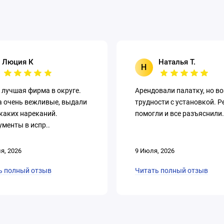
Люция К
Наталья Т.
Н
 лучшая фирма в округе.
Арендовали палатку, но в
а очень вежливые, выдали
трудности с установкой. Р
каких нареканий.
помогли и все разъяснили.
менты в испр..
я, 2026
9 Июля, 2026
ь полный отзыв
Читать полный отзыв